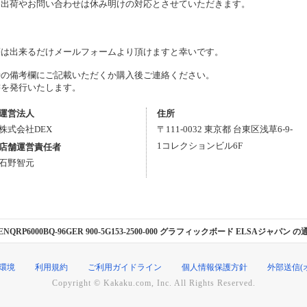
、出荷やお問い合わせは休み明けの対応とさせていただきます。
。
等は出来るだけメールフォームより頂けますと幸いです。
時の備考欄にご記載いただくか購入後ご連絡ください。
書を発行いたします。
運営法人
住所
株式会社DEX
〒
111-0032
東京都
台東区
浅草6-9-
1
コレクションビル6F
店舗運営責任者
石野智元
ion Edition ENQRP6000BQ-96GER 900-5G153-2500-000 グラフィックボード 
環境
利用規約
ご利用ガイドライン
個人情報保護方針
外部送信(
Copyright © Kakaku.com, Inc. All Rights Reserved.