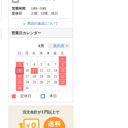
営業時間
10時~16時
定休日
土曜、日曜、祝日
商品の返品について
営業日カレンダー
8月
次の月
日
月
火
水
木
金
土
1
2
3
4
5
6
7
8
9
10
11
12
13
14
15
16
17
18
19
20
21
22
23
24
25
26
27
28
29
30
31
…定休日
…本日
1
円
注文合計が
以上で