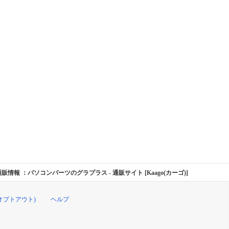
ELSAジャパン の通販情報 ：パソコンパーツのグラプラス
- 通販サイト [Kaago(カーゴ)]
オプトアウト)
ヘルプ