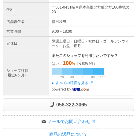
〒501-0431岐阜県
本巣郡北方町
北方
166番地の
住所
23
店舗責任者
篠田和男
営業時間
9:00～18:00
隔週土曜日・日曜日・祝祭日・ゴールデンウィ
定休日
ーク・お盆・正月
またこのショップを利用したいですか？
100
はい：
%
（投稿数
4
件）
ショップ評価
(最近6ヶ月)
0
20
40
60
80
100
すべての評価を見る
058-322-3065
メールでお問い合わせ
商品の返品について