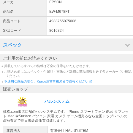
メーカ
EPSON
商品名
EW-M678FT
商品コード
4988755075008
SKUコード
8016324
スペック
ご利用の前にお読みください
※ 掲載しているすべての情報は万全の保障をいたしかねます。
※ ご購入の前にはスペック・付属品・画像など詳細な商品情報を必ず各メーカーでご確認
ください。
※
不適切な商品の場合、Kaago運営事務局まで通報ください
販売ショップ
ハルシステム
価格.com出店店舗のハルシステムです。iPhone スマートフォン iPad タブレッ
ト Mac やSurface パソコン 家電 カメラ ゲーム機売るなら全国トップレベルの
高額査定で即日現金高価買取致します。
運営法人
有限会社 HAL-SYSTEM