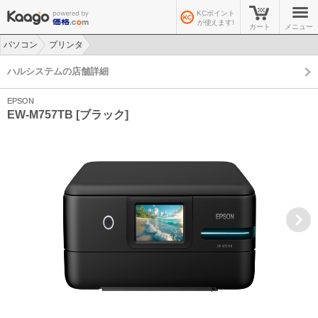
KCポイント
が使えます!
カート
メニュー
パソコン
プリンタ
>
>
ハルシステムの店舗詳細
EPSON
EW-M757TB [ブラック]