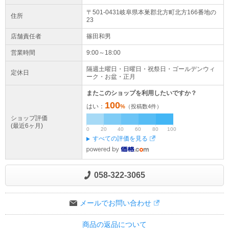
〒501-0431岐阜県
本巣郡北方町
北方
166番地の
住所
23
店舗責任者
篠田和男
営業時間
9:00～18:00
隔週土曜日・日曜日・祝祭日・ゴールデンウィ
定休日
ーク・お盆・正月
またこのショップを利用したいですか？
100
はい：
%
（投稿数
4
件）
ショップ評価
(最近6ヶ月)
0
20
40
60
80
100
すべての評価を見る
058-322-3065
メールでお問い合わせ
商品の返品について