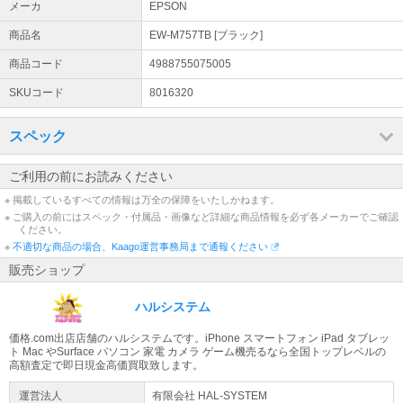
メーカ
EPSON
商品名
EW-M757TB [ブラック]
商品コード
4988755075005
SKUコード
8016320
スペック
ご利用の前にお読みください
※ 掲載しているすべての情報は万全の保障をいたしかねます。
※ ご購入の前にはスペック・付属品・画像など詳細な商品情報を必ず各メーカーでご確認
ください。
※
不適切な商品の場合、Kaago運営事務局まで通報ください
販売ショップ
ハルシステム
価格.com出店店舗のハルシステムです。iPhone スマートフォン iPad タブレッ
ト Mac やSurface パソコン 家電 カメラ ゲーム機売るなら全国トップレベルの
高額査定で即日現金高価買取致します。
運営法人
有限会社 HAL-SYSTEM