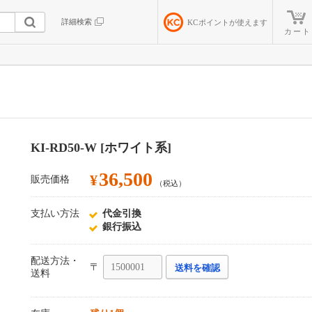
詳細検索
KC
ポイントが使えます
カート
KI-RD50-W [ホワイト系]
36,500
¥
販売価格
（税込）
支払い方法
代金引換
銀行振込
配送方法・
〒
送料を確認
送料