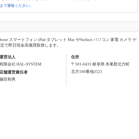
局まで通報ください。
e スマートフォン iPad タブレット Mac やSurface パソコン 家電 カメラ ゲ
査定で即日現金高価買取致します。
運営法人
住所
有限会社 HAL-SYSTEM
〒
501-0431
岐阜県
本巣郡北方町
北方
166番地の23
店舗運営責任者
篠田和男