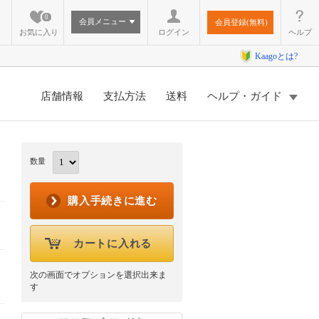
0
会員メニュー
会員登録(無料)
お気に入り
ログイン
ヘルプ
Kaagoとは?
店舗情報
支払方法
送料
ヘルプ・ガイド
数量
購入手続きに進む
カートに入れる
次の画面でオプションを選択出来ま
す