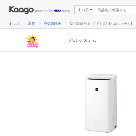
すべて
トップ
家電
空気清浄機
KI-RD50-W [ホワイト系]【ハルシステム】
ハルシステム