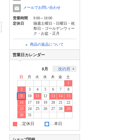
メールでお問い合わせ
営業時間
9:00～18:00
定休日
隔週土曜日・日曜日・祝
祭日・ゴールデンウィー
ク・お盆・正月
商品の返品について
営業日カレンダー
8月
次の月
日
月
火
水
木
金
土
1
2
3
4
5
6
7
8
9
10
11
12
13
14
15
16
17
18
19
20
21
22
23
24
25
26
27
28
29
30
31
…定休日
…本日
ショップ詳細