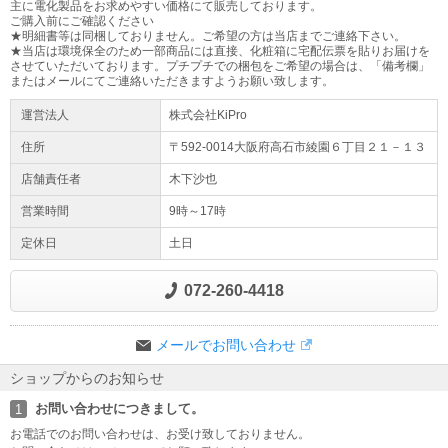
主に電化製品をお求めやすい価格にて販売しております。
ご購入前にご確認ください
★明細書等は同梱しておりません。ご希望の方は当店までご連絡下さい。
★当店は環境保全のため一部商品には直接、化粧箱に宅配伝票を貼りお届けを
させていただいております。プチプチでの梱包をご希望の場合は、「備考欄」
またはメールにてご連絡いただきますようお願い致します。
運営法人
株式会社KiPro
住所
〒592-0014大阪府
高石市
綾園
６丁目２１－１３
店舗責任者
木下沙也
営業時間
9時～17時
定休日
土日
072-260-4418
メールでお問い合わせ
ショップからのお知らせ
お問い合わせにつきまして。
1
お電話でのお問い合わせは、お受け致しておりません。