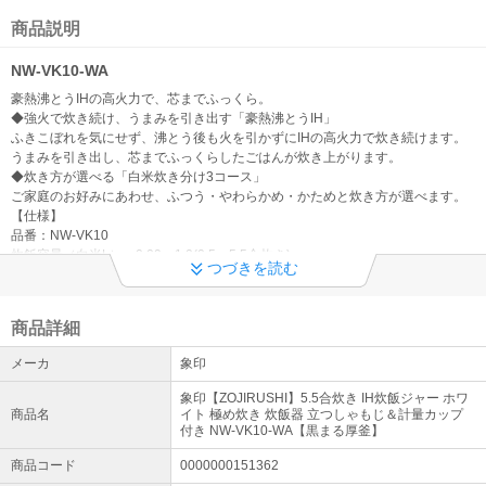
令和8年熊本地震に伴う配送遅延について
地震により被害を受けられました皆さまに謹んでお見舞いを申し上
商品説明
げます。現在、一部地域への配送に遅れが生じる可能性がございま
す。詳細につきましては配送業者HPをご確認くださいますようお願
NW-VK10-WA
いいたします。
豪熱沸とうIHの高火力で、芯までふっくら。
◆強火で炊き続け、うまみを引き出す「豪熱沸とうIH」
【重要】エアコン自社設置サービスについて
ふきこぼれを気にせず、沸とう後も火を引かずにIHの高火力で炊き続けます。
現在、エアコンの自社設置工事のご注文につきましてはお受付を停
うまみを引き出し、芯までふっくらしたごはんが炊き上がります。
止させていただいております。お客様にはご迷惑をおかけしてしま
◆炊き方が選べる「白米炊き分け3コース」
い誠に申し訳ございませんが、何卒ご了承くださいますようお願い
ご家庭のお好みにあわせ、ふつう・やわらかめ・かためと炊き方が選べます。
いたします。
【仕様】
品番：NW-VK10
ご来店お引き取りについて
炊飯容量（白米L）：0.09～1.0(0.5～5.5合炊き)
つづきを読む
炊飯時消費電力（W）：1105
現在、店頭お引き取りは休止させて頂いております。お客様にはご
1回あたりの炊飯時消費電力量（Wh）：149
不便をお掛けいたしますが、ご了承のほどお願い致します。
1時間あたりの保温時消費電力量（Wh）：16.1
商品詳細
外形寸法 幅×奥行×高さ（約cm）：25.5×37.5×20.5
【重要】在庫表記に関しまして
ふた開き時の高さ（約cm）：41
メーカ
象印
システム上、ご注文手続きをいただける商品に関しましては お取り
質量（約kg）：4.1
寄せ商品でございましても【在庫〇】の表記となっております。 納
省エネ基準達成率：111％（エコ炊飯）
象印【ZOJIRUSHI】5.5合炊き IH炊飯ジャー ホワ
期目安につきましては【発送日】をご参照いただきますようお願い
年間消費電力量：79.2kWh/年（エコ炊飯）
商品名
イト 極め炊き 炊飯器 立つしゃもじ＆計量カップ
申し上げます。
メーカー：ZOJIRUSHI（象印）
付き NW-VK10-WA【黒まる厚釜】
詳細はこちら
発売時期：2025年10月
商品コード
0000000151362
JANコード：4974305230881