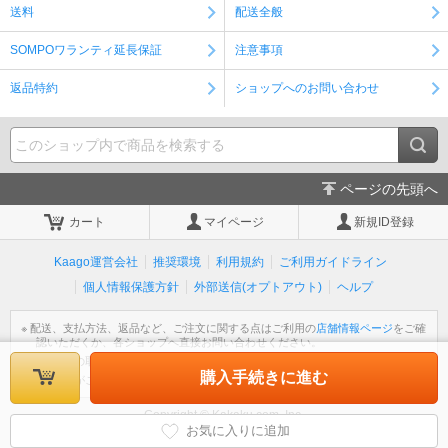
送料
配送全般
SOMPOワランティ延長保証
注意事項
返品特約
ショップへのお問い合わせ
ページの先頭へ
カート
マイページ
新規ID登録
Kaago運営会社
推奨環境
利用規約
ご利用ガイドライン
個人情報保護方針
外部送信(オプトアウト)
ヘルプ
※ 配送、支払方法、返品など、ご注文に関する点はご利用の
店舗情報ページ
をご確
認いただくか、各ショップへ直接お問い合わせください。
※ 個人情報の取扱いについては
個人情報保護方針
をご覧ください。
購入手続きに進む
※ 不明な点がございましたら
ヘルプ
をご覧ください。
Copyright © Kakaku.com, Inc.
All Rights Reserved.
お気に入りに追加