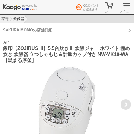
KCポイント
が使えます!
カート
メニュー
家電
炊飯器
>
>
SAKURA MOMOの店舗詳細
象印
象印【ZOJIRUSHI】5.5合炊き IH炊飯ジャー ホワイト 極め
炊き 炊飯器 立つしゃもじ＆計量カップ付き NW-VK10-WA
【黒まる厚釜】