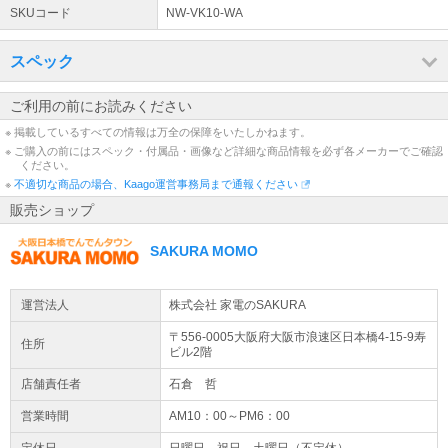
大阪府内・一部近隣地域 大型家電等の【設置サービス】
SKUコード
NW-VK10-WA
弊社スタッフによる大阪府内・一部近隣地域のみ対応の設置配送サ
ービスです。※別途料金※ ●対象地域及び詳細はこちらをご覧くだ
スペック
さい。
詳細はこちら
ご利用の前にお読みください
店休日について
※ 掲載しているすべての情報は万全の保障をいたしかねます。
通常土日祝日は店休日となりますため、休日中のご注文のお受付・
※ ご購入の前にはスペック・付属品・画像など詳細な商品情報を必ず各メーカーでご確認
ください。
お問い合わせのご返信は翌営業日より順次行います。営業日に関し
※
ましては商品ページの営業日カレンダーにてご確認ください。
不適切な商品の場合、Kaago運営事務局まで通報ください
販売ショップ
SAKURA MOMO
運営法人
株式会社 家電のSAKURA
〒556-0005大阪府
大阪市浪速区
日本橋4-15-9
寿
住所
ビル2階
店舗責任者
石倉 哲
営業時間
AM10：00～PM6：00