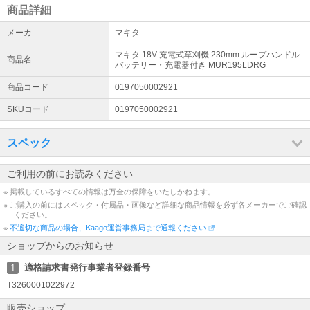
●風圧が少なく柔らかい草も倒れづらい
商品詳細
●軽負荷作業向
メーカ
マキタ
長いランタイムを実現 超低速回転が可能
マキタ 18V 充電式草刈機 230mm ループハンドル
商品名
●カラミトリ機能付
バッテリー・充電器付き MUR195LDRG
低速回転で絡みついた草を除去
商品コード
0197050002921
1.5秒後自動停止、正回転へ自動復帰
SKUコード
0197050002921
●電気ブレーキ付
トリガスイッチを離すと素早く停止
スペック
●草詰まりしにくい
「新形状」プロテクタ
ご利用の前にお読みください
※ 掲載しているすべての情報は万全の保障をいたしかねます。
※ ご購入の前にはスペック・付属品・画像など詳細な商品情報を必ず各メーカーでご確認
■仕様
ください。
【ハンドル部形状】ループハンドル
※
不適切な商品の場合、Kaago運営事務局まで通報ください
【草刈刃】Φ230mm
ショップからのお知らせ
【刈込み方式】DCホワイト チップソー
【回転数】
適格請求書発行事業者登録番号
1
通常モード：2,000~6,500min-1(回転/分)
T3260001022972
らくロング ドライブモード：3,500~6,500min-1(回転/分)
【電源】直流18V
販売ショップ