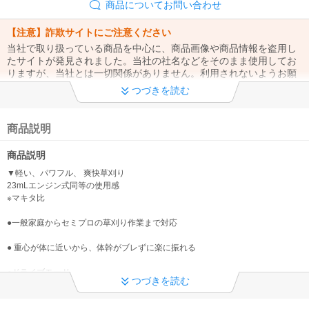
商品についてお問い合わせ
【注意】詐欺サイトにご注意ください
当社で取り扱っている商品を中心に、商品画像や商品情報を盗用し
たサイトが発見されました。当社の社名などをそのまま使用してお
りますが、当社とは一切関係がありません。利用されないようお願
いいたします。
つづきを読む
詳細はこちら
お問い合わせについて
商品説明
お電話のお問合せ 平日10時～15時 電話は大変込み合いますの
商品説明
で、メールやチャットでのお問い合わせをお願いいたします。弊社
からの通常のご案内はメールにてお送りしております。
▼軽い、パワフル、 爽快草刈り
23mLエンジン式同等の使用感
販売価格について
※マキタ比
メーカーの価格改定により、お届けする商品についているタグの表
●一般家庭からセミプロの草刈り作業まで対応
示価格とサイト表示価格（販売価格）が異なる場合がございます。
ご購入時のサイト表示価格が正しい販売価格ですのでご了承くださ
● 重心が体に近いから、体幹がブレずに楽に振れる
い。
●ドライブモード
■ 天候等による配達遅延について ■
つづきを読む
草の密度で自動変速 、 より長時間の作業が行える
配達状況などの詳細につきましては、各運送会社HPにありますお知
らせをご確認頂きますようお願い申し上げます。