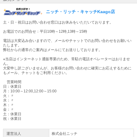
【1充電連続運転時間(金属刃/無負荷時/目安)】
最低回転数：6.0Ah/約5時間50分
ニッチ・リッチ・キャッチKaago店
最高回転数：6.0Ah/約40分
※連続運転時間は満充電時の目安です。(無負荷時)
土・日・祝日はお問い合わせ窓口はお休みをいただいております。
【本機寸法】長さ1845×幅280×高さ200mm
※バッテリ・チップソー(刈刃)・飛散防護カバー含む。
お電話でのお問合せ：平日10時～12時,13時～15時
【質量】3.4kg
※チップソー(刈刃)、飛散防護カバー、肩掛けバンド等を除く。
電話は大変込み合いますので、メールやチャットでのお問い合わせをお願いい
【標準付属品】チップソー(刈刃)・飛散防護カバー・刃物(刈刃)カバー・肩掛け
たします。
弊社からの通常のご案内はメールにてお送りしております。
バンド・保護メガネ・ボックスレンチ・ボックスドライバ・六角棒スパナ4・ア
クセサリバッグ
※当店はインターネット通販専業のため、常駐の電話オペレーターはおりませ
【NOTGRP機能】
ん。
ハイパワーブラシレスモータ：〇
大変申し訳ございませんが、お客様のお問い合わせに確実にお応えするために
防じん・防水：APT
もメール、チャットをご利用ください。
AFT：〇
営業時間
【適応バッテリ】
日：休業日
●18Vリチウムイオンバッテリ
月：10:00～12:00,12:00～15:00
BL1860B、BL1830B
火：〃
水：〃
木：〃
届出事業者名：株式会社マキタ
金：〃
PSマークの種類：PSE
土：休業日
祝：休業日
※国内仕様のメーカー純正品です。並行輸入品・互換品・再生品ではございませ
ん。
※安全に商品をご使用いただくために、マキタ製充電式製品には、マキタ純正の
運営法人
株式会社ニッチ