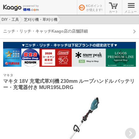
KCポイント
が使えます!
カート
メニュー
DIY・工具
芝刈り機・草刈り機
>
>
ニッチ・リッチ・キャッチKaago店の店舗詳細
マキタ
マキタ 18V 充電式草刈機 230mm ループハンドル バッテリ
ー・充電器付き MUR195LDRG