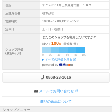
バッテリー・充電器をご使用いただきますようお願いします。なお、当店では
住所
〒719-3111岡山県
真庭市
開田１８２
模倣品、互換品のバッテリー・電池パック、リサイクル修理されたバッテリ
ー・電池パックのご使用に起因する事故・故障につきましては、一切の責任を
店舗責任者
植木政弘
負いかねますのでなにとぞご了承ください。
営業時間
10:00～12:00,13:00～1500
定休日
土・日・祝祭日
またこのショップを利用したいですか？
100
はい：
%
（投稿数
7
件）
ショップ評価
(最近6ヶ月)
0
20
40
60
80
100
すべての評価を見る
0868-23-1616
メールでお問い合わせ
商品の返品について
ショップメニュー