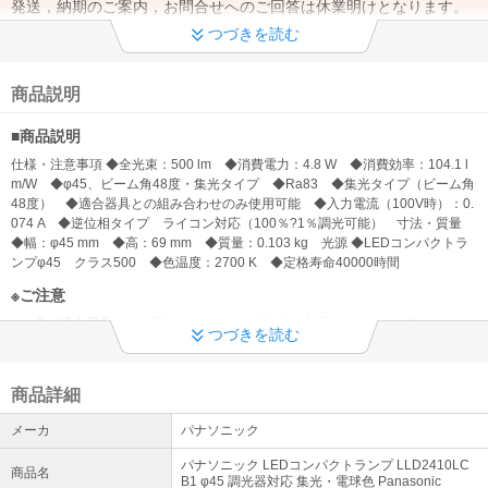
発送，納期のご案内，お問合せへのご回答は休業明けとなります。
つづきを読む
休業前発送分のご注文受付について
当店で取り扱っております商品はメーカーからのお取寄品のため、
休業前の発送を8月5日午前11時迄のご注文分で締め切らせていただ
商品説明
きます。（メーカーに在庫がある商品に限ります。）
■商品説明
メーカーの在庫状況について
仕様・注意事項 ◆全光束：500 lm ◆消費電力：4.8 W ◆消費効率：104.1 l
現在欠品が相次いでおりますので、お急ぎのお客様はご注文前に納
m/W ◆φ45、ビーム角48度・集光タイプ ◆Ra83 ◆集光タイプ（ビーム角
期をお問い合わせくださいますようお願い申し上げます。
48度） ◆適合器具との組み合わせのみ使用可能 ◆入力電流（100V時）：0.
074 A ◆逆位相タイプ ライコン対応（100％?1％調光可能） 寸法・質量
弊社を騙った偽サイトにご注意ください
◆幅：φ45 mm ◆高：69 mm ◆質量：0.103 kg 光源 ◆LEDコンパクトラ
ンプφ45 クラス500 ◆色温度：2700 K ◆定格寿命40000時間
当店運営会社を騙った偽サイトの存在が確認されております。 お客
様と偽サイト間でのトラブルに関しまして、当店では一切の責任を
※ご注意
負いかねますので、ご注意くださいますようお願い申し上げます。
■■■必ず適合器具でご使用ください。■ご注文後お客様のご都合によるキャンセ
つづきを読む
ル・ご変更・商品交換・ご返品は、承っておりませんことを予めご了承くださ
インボイス対応の領収書について
いますようお願い申し上げます。ご不明な点がございましたらご注文前にメー
下記のURLから発行方法をご確認ください。 ※代金引換を除く http
ルでご相談ください。 ■当社はご注文後に商品をメーカーからお取り寄せいた
s://kaago.com/static/help/deal/?lid=inquiry_faq#anch
商品詳細
します。メーカーに在庫がある場合、3から5営業日（土日祝特別休日は除く）
にて出荷いたします。 メーカーの在庫が欠品中の場合は、メールでご相談させ
メーカ
パナソニック
在庫について
ていただきますので、必ずメールをご確認くださいますようお願い申し上げま
当店で取り扱っております商品は全てお取り寄せ品のため、メーカ
す。
パナソニック LEDコンパクトランプ LLD2410LC
商品名
ーの在庫が欠品している可能性がございますことを、予めご了承賜
B1 φ45 調光器対応 集光・電球色 Panasonic