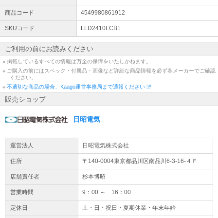
りますようお願い申し上げます。 お問合先：℡03-5796-6540
商品コード
4549980861912
SKUコード
LLD2410LCB1
ご利用の前にお読みください
※ 掲載しているすべての情報は万全の保障をいたしかねます。
※ ご購入の前にはスペック・付属品・画像など詳細な商品情報を必ず各メーカーでご確認
ください。
※
不適切な商品の場合、Kaago運営事務局まで通報ください
販売ショップ
日昭電気
運営法人
日昭電気株式会社
住所
〒140-0004東京都
品川区
南品川6-3-16-４Ｆ
店舗責任者
杉本博昭
営業時間
9：00 ～ 16：00
定休日
土・日・祝日・夏期休業・年末年始