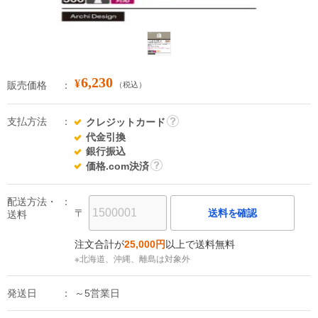
6,230
¥
販売価格
（税込）
支払方法
クレジットカード
詳
代金引換
細
銀行振込
価格.com決済
詳
細
配送方法・
〒
送料を確認
送料
注文合計が
25,000円
以上で送料無料
※北海道、沖縄、離島は対象外
発送日
～5営業日