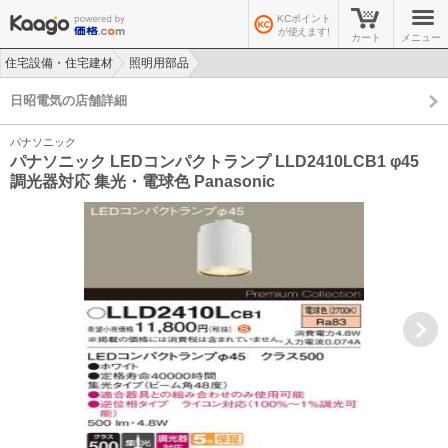
KCポイント
が使えます!
カート
メニュー
住宅設備・住宅建材
照明用部品
>
>
日昭電気の店舗詳細
パナソニック
パナソニック LEDコンパクトランプ LLD2410LCB1 φ45
調光器対応 集光・電球色 Panasonic