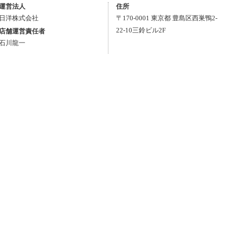
運営法人
住所
日洋株式会社
〒
170-0001
東京都
豊島区
西巣鴨2-
22-10
三鈴ビル2F
店舗運営責任者
石川龍一