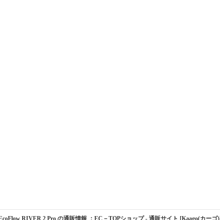
EcoFlow RIVER 2 Pro の通販情報 ：EC－TOPショップ
- 通販サイト [Kaago(カーゴ)