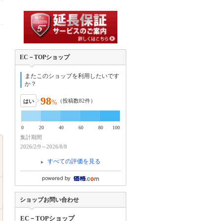
EC－TOPショップ
またこのショップを利用したいです
か？
98
（投稿数
82
件）
はい
%
0
20
40
60
80
100
集計期間
2026/2/9～2026/8/8
すべての評価を見る
ショップお問い合わせ
EC－TOPショップ