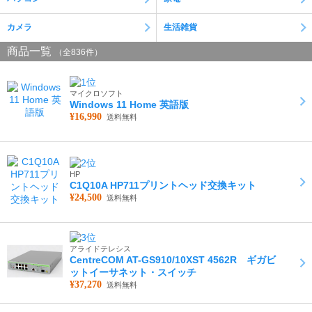
場合がございます。お電話番号をお間違いのないようお願いしま
す。
カメラ
生活雑貨
オフィスでの営業時間のお知らせ
商品一覧
（全836件）
現在、営業時間の一部を在宅勤務としております。《オフィスでの
営業時間》■10：00～16:00※こちらの時間外ではお電話での対応を
承ることができません。メールにてご連絡いただきますようお願い
マイクロソフト
致します
Windows 11 Home 英語版
¥16,990
送料無料
HP
C1Q10A HP711プリントヘッド交換キット
¥24,500
送料無料
アライドテレシス
CentreCOM AT-GS910/10XST 4562R ギガビ
ットイーサネット・スイッチ
¥37,270
送料無料