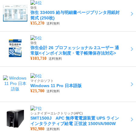
弥生
弥生 334005 給与明細書ページプリンタ用紙封
筒式 (250枚)
¥35,270
送料無料
弥生
弥生会計 26 プロフェッショナル 2ユーザー 通
常版<インボイス制度・電子帳簿保存法対応>
¥103,710
送料無料
マイクロソフト
Windows 11 Pro 日本語版
¥23,700
送料無料
シュナイダーエレクトリック(APC)
SMT1500J APC 無停電電源装置 UPS ライン
インタラクティブ給電 正弦波 1500VA/980W
¥92,980
送料無料