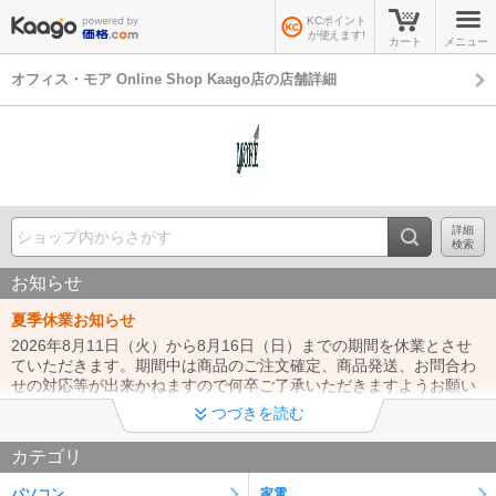
KCポイント
が使えます!
カート
メニュー
オフィス・モア Online Shop Kaago店の店舗詳細
詳細
検索
お知らせ
夏季休業お知らせ
2026年8月11日（火）から8月16日（日）までの期間を休業とさせ
ていただきます。期間中は商品のご注文確定、商品発送、お問合わ
せの対応等が出来かねますので何卒ご了承いただきますようお願い
致します。
つづきを読む
◆クレジットカード不正利用対策につきまして◆
カテゴリ
昨今のクレジットカード決済でのなりすまし注文の対策として、 ク
レジット決済でのご注文の際はご本人様利用の確認のお電話を行う
パソコン
家電