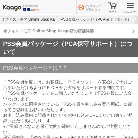
KCポイント
が使えます!
カート
メニュー
オフィス・モア Online Shop Ka
PSS会員パッケージ（PCA保守サポート）
ago店
について
オフィス・モア Online Shop Kaago店の店舗詳細
PSS会員パッケージ（PCA保守サポート）につ
いて
PSS会員パッケージとは？？
「PSS会員制度」は、お客様に「ＰＣＡソフト」を安心して十分ご
活用いただけるようにＰＣＡがお客様をサポートする制度です。
『PSS会員パッケージ』をご購入いただくことでPSS会員にご入会
いただけます。
パッケージに同梱されている『PSS会員お申し込み案内用紙』に従
ってご登録をお願いいたします。
お申し込み案内に記載されているお申し込みURLよりご自身でご登
録いただく形になります。
※ご登録されないと保守契約が締結いたしませんのでご注意くださ
い。
保守締結後、「PSS会員カード」がPCAより送付されます。 「PSS