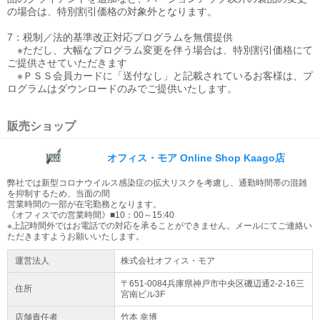
の場合は、特別割引価格の対象外となります。
7：税制／法的基準改正対応プログラムを無償提供
※ただし、大幅なプログラム変更を伴う場合は、特別割引価格にて
ご提供させていただきます
※ＰＳＳ会員カードに「送付なし」と記載されているお客様は、プ
ログラムはダウンロードのみでご提供いたします。
販売ショップ
オフィス・モア Online Shop Kaago店
弊社では新型コロナウイルス感染症の拡大リスクを考慮し、通勤時間帯の混雑
を抑制するため、当面の間
営業時間の一部が在宅勤務となります。
《オフィスでの営業時間》■10：00～15:40
※上記時間外ではお電話での対応を承ることができません。メールにてご連絡い
ただきますようお願いいたします。
運営法人
株式会社オフィス・モア
〒651-0084兵庫県
神戸市
中央区磯辺通2-2-16
三
住所
宮南ビル3F
店舗責任者
竹本 幸博