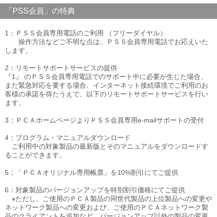
「PSS会員」の特典
1：ＰＳＳ会員専用電話のご利用 （フリーダイヤル）
操作方法などご不明な点は、ＰＳＳ会員専用電話でお応えいた
します。
2：リモートサポートサービスの提供
『1』 のＰＳＳ会員専用電話でのサポート中に必要が生じた場合、
また緊急対応を要する場合、インターネット接続環境でご利用のお
客様の承諾を得たうえで、以下のリモートサポートサービスを行い
ます。
3：ＰＣＡホームページよりＰＳＳ会員専用e-mailサポートの受付
4：プログラム・マニュアルダウンロード
ご利用中の対象製品の最新版とそのマニュアルをダウンロードす
ることができます。
5：「ＰＣＡオリジナル専用帳票」を10%割引にてご提供
6：対象製品のバージョンアップを特別割引価格にてご提供
※ただし、ご使用のＰＣＡ製品の同世代製品の上位製品への変更や
ネットワーク製品への変更および、ご使用のＰＣＡネットワーク製
品のクライアントを追加など、バージョンアップ以外の製品の変更