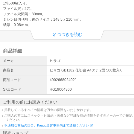
オフィスでの営業時間のお知らせ
1箱500枚入り。
現在、営業時間の一部を在宅勤務としております。《オフィスでの
ファイル穴：2穴。
営業時間》■10：00～16:00※こちらの時間外ではお電話での対応を
ファイル穴間隔：80mm。
承ることができません。メールにてご連絡いただきますようお願い
ミシン目切り離し後のサイズ：148.5ｘ210ｍｍ。
致します
紙厚：0.08ｍｍ。
つづきを読む
商品詳細
メーカ
ヒサゴ
商品名
ヒサゴ GB1182 仕切書 A4タテ 2面 500枚入り
商品コード
4902668024021
SKUコード
HG19004360
ご利用の前にお読みください
※ 掲載しているすべての情報は万全の保障をいたしかねます。
※ ご購入の前にはスペック・付属品・画像など詳細な商品情報を必ず各メーカーでご確認
ください。
※
不適切な商品の場合、Kaago運営事務局まで通報ください
販売ショップ