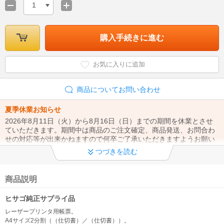
1
購入手続きに進む
お気に入りに追加
商品についてお問い合わせ
夏季休業お知らせ
2026年8月11日（火）から8月16日（日）までの期間を休業とさせ
ていただきます。期間中は商品のご注文確定、商品発送、お問合わ
せの対応等が出来かねますので何卒ご了承いただきますようお願い
致します。
つづきを読む
◆クレジットカード不正利用対策につきまして◆
昨今のクレジットカード決済でのなりすまし注文の対策として、 ク
商品説明
レジット決済でのご注文の際はご本人様利用の確認のお電話を行う
場合がございます。お電話番号をお間違いのないようお願いしま
ヒサゴ純正サプライ品
す。
レーザープリンタ用帳票。
A4サイズ2分割（（仕切書）／（仕切書））。