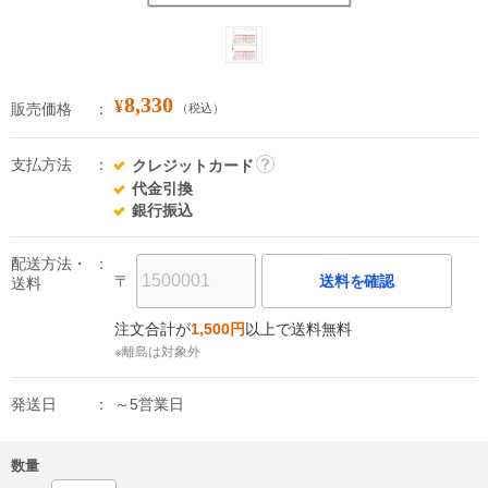
8,330
¥
販売価格
（税込）
支払方法
クレジットカード
詳
代金引換
細
銀行振込
配送方法・
〒
送料を確認
送料
注文合計が
1,500円
以上で送料無料
※離島は対象外
発送日
～5営業日
数量