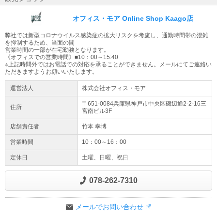
オフィス・モア Online Shop Kaago店
弊社では新型コロナウイルス感染症の拡大リスクを考慮し、通勤時間帯の混雑
を抑制するため、当面の間
営業時間の一部が在宅勤務となります。
《オフィスでの営業時間》■10：00～15:40
※上記時間外ではお電話での対応を承ることができません。メールにてご連絡い
ただきますようお願いいたします。
運営法人
株式会社オフィス・モア
〒651-0084兵庫県
神戸市
中央区磯辺通2-2-16
三
住所
宮南ビル3F
店舗責任者
竹本 幸博
営業時間
10：00～16：00
定休日
土曜、日曜、祝日
078-262-7310
メールでお問い合わせ