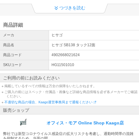
オフィスでの営業時間のお知らせ
つづきを読む
現在、営業時間の一部を在宅勤務としております。《オフィスでの
営業時間》■10：00～16:00※こちらの時間外ではお電話での対応を
承ることができません。メールにてご連絡いただきますようお願い
致します
商品詳細
メーカ
ヒサゴ
商品名
ヒサゴ SB138 タック12面
商品コード
4902668021624
SKUコード
HG11501010
ご利用の前にお読みください
※ 掲載しているすべての情報は万全の保障をいたしかねます。
※ ご購入の前にはスペック・付属品・画像など詳細な商品情報を必ず各メーカーでご確認
ください。
※
不適切な商品の場合、Kaago運営事務局まで通報ください
販売ショップ
オフィス・モア Online Shop Kaago店
弊社では新型コロナウイルス感染症の拡大リスクを考慮し、通勤時間帯の混雑
を抑制するため、当面の間