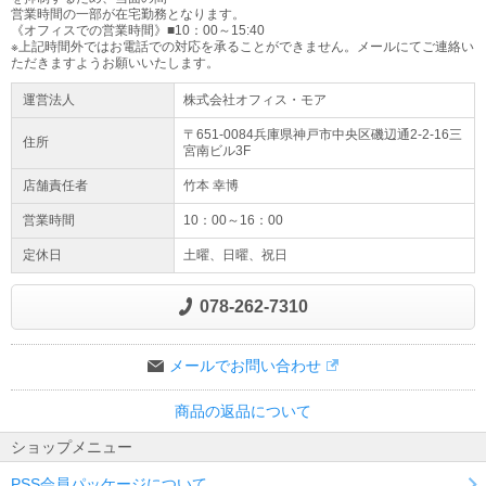
営業時間の一部が在宅勤務となります。
《オフィスでの営業時間》■10：00～15:40
※上記時間外ではお電話での対応を承ることができません。メールにてご連絡い
ただきますようお願いいたします。
運営法人
株式会社オフィス・モア
〒651-0084兵庫県
神戸市
中央区磯辺通2-2-16
三
住所
宮南ビル3F
店舗責任者
竹本 幸博
営業時間
10：00～16：00
定休日
土曜、日曜、祝日
078-262-7310
メールでお問い合わせ
商品の返品について
ショップメニュー
PSS会員パッケージについて