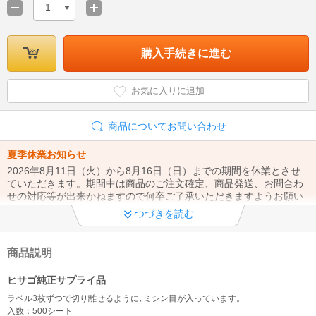
1
購入手続きに進む
お気に入りに追加
商品についてお問い合わせ
夏季休業お知らせ
2026年8月11日（火）から8月16日（日）までの期間を休業とさせ
ていただきます。期間中は商品のご注文確定、商品発送、お問合わ
せの対応等が出来かねますので何卒ご了承いただきますようお願い
致します。
つづきを読む
◆クレジットカード不正利用対策につきまして◆
昨今のクレジットカード決済でのなりすまし注文の対策として、 ク
商品説明
レジット決済でのご注文の際はご本人様利用の確認のお電話を行う
場合がございます。お電話番号をお間違いのないようお願いしま
ヒサゴ純正サプライ品
す。
ラベル3枚ずつで切り離せるように､ミシン目が入っています。
入数：500シート