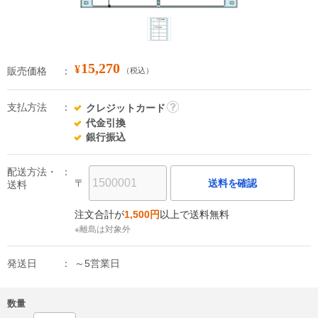
15,270
¥
販売価格
（税込）
支払方法
クレジットカード
詳
代金引換
細
銀行振込
配送方法・
〒
送料を確認
送料
注文合計が
1,500円
以上で送料無料
※離島は対象外
発送日
～5営業日
数量