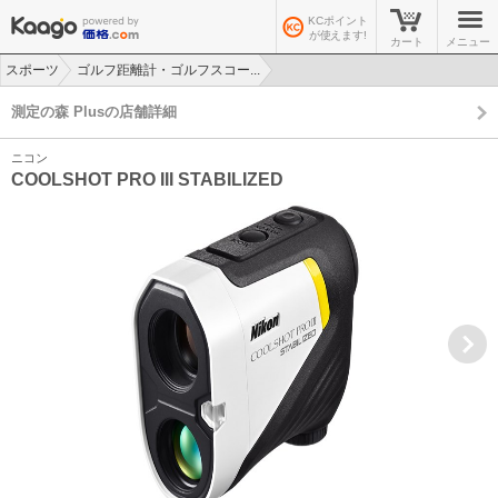
KCポイント
が使えます!
カート
メニュー
スポーツ
ゴルフ距離計・ゴルフスコー...
>
>
測定の森 Plusの店舗詳細
ニコン
COOLSHOT PRO III STABILIZED