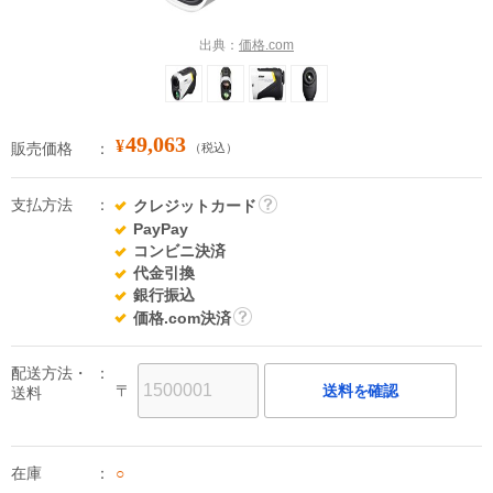
出典：
価格.com
49,063
¥
販売価格
（税込）
支払方法
クレジットカード
詳
PayPay
細
コンビニ決済
代金引換
銀行振込
価格.com決済
詳
細
配送方法・
〒
送料を確認
送料
在庫
○