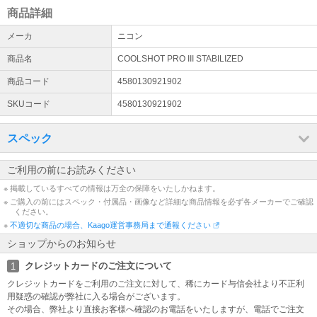
当店では、適格請求書として領収書、納品書、請求書の発行が可能
商品詳細
です。 領収書は商品の出荷後、下記URLより発行下さい※代金引換
を除く https://kaago.com/order/receipt/
メーカ
ニコン
ご注文のご本人様利用確認について
商品名
COOLSHOT PRO III STABILIZED
不正利用防止のため、ご注文後、確認のご連絡をさせていただく場
商品コード
4580130921902
合がございます。 連絡が取れないなど、状況によっては、ご注文を
キャンセルさせていただく可能性もございますことあらかじめご了
SKUコード
4580130921902
承ください。
スペック
請求表示に関しまして
店名を「卸JP」から「測定の森Plus」に変更しております。 当店で
のご購入時にクレジットカードにて決済を頂いた場合、 請求明細は
ご利用の前にお読みください
「オロシジエイピー」と表示されます。 予めご了承くださいませ。
※ 掲載しているすべての情報は万全の保障をいたしかねます。
※ ご購入の前にはスペック・付属品・画像など詳細な商品情報を必ず各メーカーでご確認
ください。
※
不適切な商品の場合、Kaago運営事務局まで通報ください
ショップからのお知らせ
クレジットカードのご注文について
1
クレジットカードをご利用のご注文に対して、稀にカード与信会社より不正利
用疑惑の確認が弊社に入る場合がございます。
その場合、弊社より直接お客様へ確認のお電話をいたしますが、電話でご注文