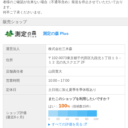
者様のご確認が出来ない場合（不通等含め）発送を停止させていただいており
ます。
何卒ご了承くださいませ。
販売ショップ
測定の森 Plus
運営法人
株式会社三木森
〒102-0073東京都
千代田区
九段北１丁目１３－
住所
１２
北の丸スクエア 2F
店舗責任者
山田寛大
営業時間
10:00～17:00
定休日
土日祝に加え夏季冬季休暇あり
またこのショップを利用したいですか？
100
はい：
%
（投稿数
15
件）
ショップ評価
(最近6ヶ月)
0
20
40
60
80
100
すべての評価を見る