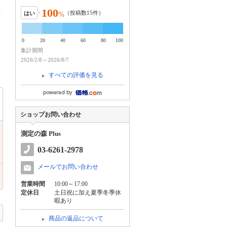
100
（投稿数
15
件）
はい
%
0
20
40
60
80
100
集計期間
2026/2/8～2026/8/7
すべての評価を見る
ショップお問い合わせ
測定の森 Plus
03-6261-2978
メールでお問い合わせ
営業時間
10:00～17:00
定休日
土日祝に加え夏季冬季休
暇あり
商品の返品について