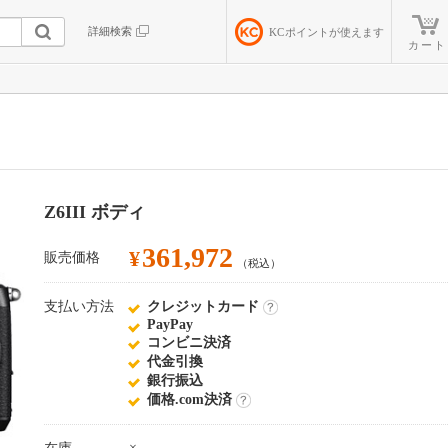
詳細検索
KC
ポイントが使えます
カート
Z6III ボディ
361,972
¥
販売価格
（税込）
支払い方法
クレジットカード
詳
PayPay
細
コンビニ決済
代金引換
銀行振込
価格.com決済
詳
細
×