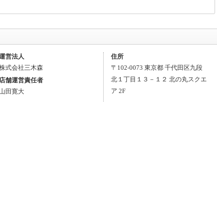
運営法人
住所
株式会社三木森
〒
102-0073
東京都
千代田区
九段
北１丁目１３－１２
北の丸スクエ
店舗運営責任者
ア 2F
山田寛大