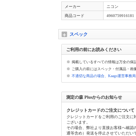
店名を「卸JP」から「測定の森Plus」に
メーカー
ニコン
求明細は「オロシジエイピー」と表示されま
商品コード
4960759916181
スペック
ご利用の前にお読みください
※
掲載しているすべての情報は万全の保
※
ご購入の前にはスペック・付属品・画
※
不適切な商品の場合、Kaago運営事務
測定の森 Plusからのお知らせ
クレジットカードのご注文について
クレジットカードをご利用のご注文に
ございます。
その場合、弊社より直接お客様へ確認
通等含め）発送を停止させていただい