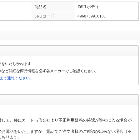
変更しております。 当店でのご購入時にクレジットカードにて決済を頂いた場合、 請
商品名
Z6III ボディ
す。 予めご了承くださいませ。
SKUコード
4960759916181
証をいたしかねます。
像など詳細な商品情報を必ず各メーカーでご確認ください。
局まで通報ください。
対して、稀にカード与信会社より不正利用疑惑の確認が弊社に入る場合が
のお電話をいたしますが、電話でご注文者様のご確認が出来ない場合（不
ております。