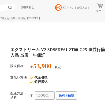
詳細検索
KC
ポイントが使えます
カート
 ※並行輸入品 当店一年保証【PC-IDEA】
エクストリーム V2 SDSSDE61-2T00-G25 ※並行輸
入品 当店一年保証
53,980
¥
販売価格
（税込）
支払い方法
代金引換
銀行振込
配送方法・
〒
送料を確認
送料