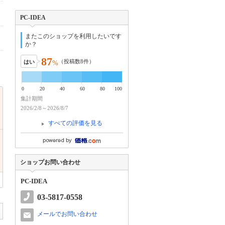
PC-IDEA
またこのショップを利用したいです
か？
87
（投稿数
8
件）
はい
%
0
20
40
60
80
100
集計期間
2026/2/8～2026/8/7
すべての評価を見る
ショップお問い合わせ
PC-IDEA
03-5817-0558
メールでお問い合わせ