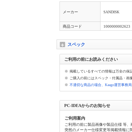
適格請求書（インボイス）について
納品書、請求書、領収書がインボイス対応様
メーカー
SANDISK
[登録番号：T3010001068958 興隆商事株式
領収書について
商品コード
1000000002623
出荷完了メールに領収書発行用のURLリン
対象外となります。お支払時に運送会社より
スペック
商品不具合のお問合せについて
不具合等のご連絡をいただく際に、症状、商
ご利用の前にお読みください
※
掲載しているすべての情報は万全の保
※
ご購入の前にはスペック・付属品・画
※
不適切な商品の場合、Kaago運営事務
PC-IDEAからのお知らせ
ご利用案内
ご利用の前に製品画像や製品仕様 等
突然のメーカー仕様変更等掲載情報に