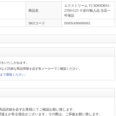
エクストリーム V2 SDSSDE61-
式です。特にご指定がない場合は納品書(兼インボイス)を商品に同封いたします。
商品名
2T00-G25 ※並行輸入品 当店一
会社]
年保証
SKUコード
ISSDSAN0000092
クが記載されています。そちらのリンクよりご発行ください。※代金引換のご注文は
発行となります。
品のSN（シリアルナンバー）、PCの構成を併せてご連絡をお願いいたします。
証をいたしかねます。
像など詳細な商品情報を必ず各メーカーでご確認ください。
局まで通報ください。
、商品詳細を必ずお客様にてご確認お願い致します。
間違えが有る場合がございます。その際は、ご容赦お願い致します。