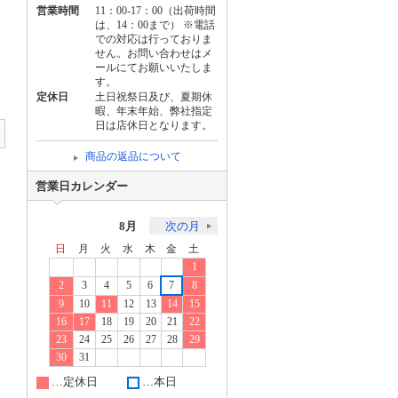
営業時間
11：00-17：00（出荷時間
は、14：00まで） ※電話
での対応は行っておりま
せん。お問い合わせはメ
ールにてお願いいたしま
す。
定休日
土日祝祭日及び、夏期休
暇、年末年始、弊社指定
日は店休日となります。
商品の返品について
営業日カレンダー
8月
次の月
日
月
火
水
木
金
土
1
2
3
4
5
6
7
8
9
10
11
12
13
14
15
16
17
18
19
20
21
22
23
24
25
26
27
28
29
30
31
…定休日
…本日