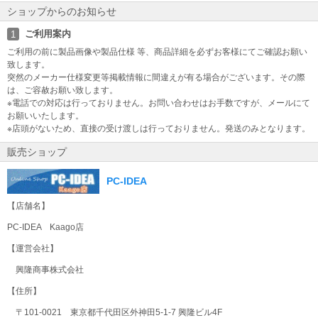
なります。お支払時に運送会社より発行となります。
ショップからのお知らせ
商品不具合のお問合せについて
ご利用案内
1
不具合等のご連絡をいただく際に、症状、商品のSN（シリアルナン
ご利用の前に製品画像や製品仕様 等、商品詳細を必ずお客様にてご確認お願い
バー）、PCの構成を併せてご連絡をお願いいたします。
致します。
突然のメーカー仕様変更等掲載情報に間違えが有る場合がございます。その際
は、ご容赦お願い致します。
※電話での対応は行っておりません。お問い合わせはお手数ですが、メールにて
お願いいたします。
※店頭がないため、直接の受け渡しは行っておりません。発送のみとなります。
販売ショップ
PC-IDEA
【店舗名】
PC-IDEA Kaago店
【運営会社】
興隆商事株式会社
【住所】
〒101-0021 東京都千代田区外神田5-1-7 興隆ビル4F