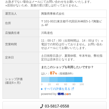
お急ぎでない場合はメールにてお問い合わせをお願いいたします。
※店頭がないため、直接の受け渡しは行っておりません。
運営法人
興隆商事株式会社
〒101-0021東京都
千代田区
外神田5-1-7
興隆ビ
住所
ル 4F
店舗責任者
川島達也
11：00-17：00（出荷時間は、14：00まで） ※
営業時間
電話での対応は行っておりません。お問い合わ
せはメールにてお願いいたします。
土日祝祭日及び、夏期休暇、年末年始、弊社指
定休日
定日は店休日となります。
またこのショップを利用したいですか？
87
はい：
%
（投稿数
8
件）
ショップ評価
(最近6ヶ月)
0
20
40
60
80
100
すべての評価を見る
03-5817-0558