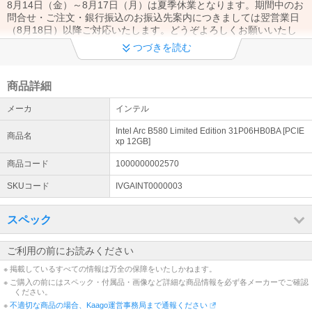
8月14日（金）～8月17日（月）は夏季休業となります。期間中のお
問合せ・ご注文・銀行振込のお振込先案内につきましては翌営業日
（8月18日）以降ご対応いたします。どうぞよろしくお願いいたし
ます。
つづきを読む
令和8年熊本地震の影響によるお荷物のお届けについて
7月28日(火）に発生した地震の影響により、九州地域への配達遅延
商品詳細
が発生しております。 詳細はヤマト運輸HPにてご確認ください→ h
メーカ
インテル
ttps://www.yamato-hd.co.jp
Intel Arc B580 Limited Edition 31P06HB0BA [PCIE
商品名
営業時間について
xp 12GB]
土日祝日休業。出荷は営業日の午後2時まで（銀行振込のご注文はお
商品コード
1000000002570
昼1時着金分まで）当日出荷いたします。お問合せ回答は1-2営業日
かかる場合がございます。
SKUコード
IVGAINT0000003
適格請求書（インボイス）について
スペック
納品書、請求書、領収書がインボイス対応様式です。特にご指定が
ない場合は納品書(兼インボイス)を商品に同封いたします。 [登録番
号：T3010001068958 興隆商事株式会社]
ご利用の前にお読みください
※ 掲載しているすべての情報は万全の保障をいたしかねます。
領収書について
※ ご購入の前にはスペック・付属品・画像など詳細な商品情報を必ず各メーカーでご確認
出荷完了メールに領収書発行用のURLリンクが記載されています。
ください。
そちらのリンクよりご発行ください。※代金引換のご注文は対象外と
※
不適切な商品の場合、Kaago運営事務局まで通報ください