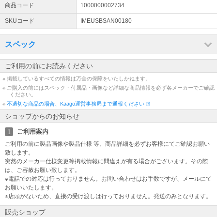
土日祝日休業。出荷は営業日の午後2時まで（銀行振込のご注文はお
商品コード
1000000002734
昼1時着金分まで）当日出荷いたします。お問合せ回答は1-2営業日
SKUコード
IMEUSBSAN00180
かかる場合がございます。
適格請求書（インボイス）について
スペック
納品書、請求書、領収書がインボイス対応様式です。特にご指定が
ない場合は納品書(兼インボイス)を商品に同封いたします。 [登録番
ご利用の前にお読みください
号：T3010001068958 興隆商事株式会社]
※ 掲載しているすべての情報は万全の保障をいたしかねます。
※ ご購入の前にはスペック・付属品・画像など詳細な商品情報を必ず各メーカーでご確認
領収書について
ください。
出荷完了メールに領収書発行用のURLリンクが記載されています。
※
不適切な商品の場合、Kaago運営事務局まで通報ください
そちらのリンクよりご発行ください。※代金引換のご注文は対象外と
ショップからのお知らせ
なります。お支払時に運送会社より発行となります。
ご利用案内
1
商品不具合のお問合せについて
ご利用の前に製品画像や製品仕様 等、商品詳細を必ずお客様にてご確認お願い
不具合等のご連絡をいただく際に、症状、商品のSN（シリアルナン
致します。
バー）、PCの構成を併せてご連絡をお願いいたします。
突然のメーカー仕様変更等掲載情報に間違えが有る場合がございます。その際
は、ご容赦お願い致します。
※電話での対応は行っておりません。お問い合わせはお手数ですが、メールにて
お願いいたします。
※店頭がないため、直接の受け渡しは行っておりません。発送のみとなります。
販売ショップ