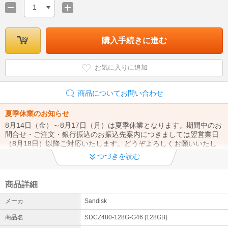
1
購入手続きに進む
お気に入りに追加
商品についてお問い合わせ
夏季休業のお知らせ
8月14日（金）～8月17日（月）は夏季休業となります。期間中のお
問合せ・ご注文・銀行振込のお振込先案内につきましては翌営業日
（8月18日）以降ご対応いたします。どうぞよろしくお願いいたし
ます。
つづきを読む
令和8年熊本地震の影響によるお荷物のお届けについて
7月28日(火）に発生した地震の影響により、九州地域への配達遅延
商品詳細
が発生しております。 詳細はヤマト運輸HPにてご確認ください→ h
メーカ
Sandisk
ttps://www.yamato-hd.co.jp
商品名
SDCZ480-128G-G46 [128GB]
営業時間について