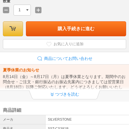
数量
1
購入手続きに進む
お気に入りに追加
商品についてお問い合わせ
夏季休業のお知らせ
8月14日（金）～8月17日（月）は夏季休業となります。期間中のお
問合せ・ご注文・銀行振込のお振込先案内につきましては翌営業日
（8月18日）以降ご対応いたします。どうぞよろしくお願いいたし
ます。
つづきを読む
令和8年熊本地震の影響によるお荷物のお届けについて
7月28日(火）に発生した地震の影響により、九州地域への配達遅延
商品詳細
が発生しております。 詳細はヤマト運輸HPにてご確認ください→ h
メーカ
SILVERSTONE
ttps://www.yamato-hd.co.jp
商品名
SST-CS381B