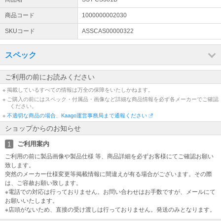
営業時間について
土日祝日休業。出荷は営業日の午後2時まで（銀行振込のご注文はお
商品コード
1000000002030
昼1時着金分まで）当日出荷いたします。お問合せ回答は1-2営業日
SKUコード
ASSCAS00000322
かかる場合がございます。
適格請求書（インボイス）について
スペック
納品書、請求書、領収書がインボイス対応様式です。特にご指定が
ない場合は納品書(兼インボイス)を商品に同封いたします。 [登録番
ご利用の前にお読みください
号：T3010001068958 興隆商事株式会社]
※ 掲載しているすべての情報は万全の保障をいたしかねます。
※ ご購入の前にはスペック・付属品・画像など詳細な商品情報を必ず各メーカーでご確認
領収書について
ください。
出荷完了メールに領収書発行用のURLリンクが記載されています。
※
不適切な商品の場合、Kaago運営事務局まで通報ください
そちらのリンクよりご発行ください。※代金引換のご注文は対象外と
ショップからのお知らせ
なります。お支払時に運送会社より発行となります。
ご利用案内
1
商品不具合のお問合せについて
ご利用の前に製品画像や製品仕様 等、商品詳細を必ずお客様にてご確認お願い
不具合等のご連絡をいただく際に、症状、商品のSN（シリアルナン
致します。
バー）、PCの構成を併せてご連絡をお願いいたします。
突然のメーカー仕様変更等掲載情報に間違えが有る場合がございます。その際
は、ご容赦お願い致します。
※電話での対応は行っておりません。お問い合わせはお手数ですが、メールにて
お願いいたします。
※店頭がないため、直接の受け渡しは行っておりません。発送のみとなります。