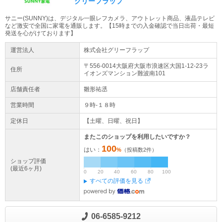
グリーフラップ
サニー(SUNNY)は、デジタル一眼レフカメラ、アウトレット商品、液晶テレビ
など激安で全国に家電を通販します。【15時までの入金確認で当日出荷・最短
発送を心がけております】
運営法人
株式会社グリーフラップ
〒556-0014大阪府
大阪市浪速区
大国1-12-23
ラ
住所
イオンズマンション難波南101
店舗責任者
雛形祐丞
営業時間
９時-１８時
定休日
【土曜、日曜、祝日】
またこのショップを利用したいですか？
100
はい：
%
（投稿数
2
件）
ショップ評価
(最近6ヶ月)
0
20
40
60
80
100
すべての評価を見る
06-6585-9212