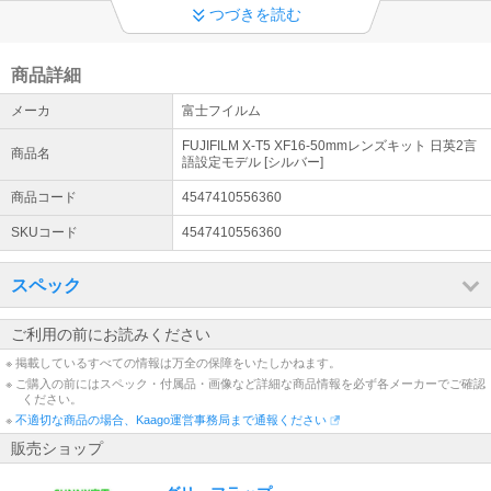
つづきを読む
繁忙期大型商品・熊本地震の影響により配達遅れ
佐川急便繁忙期のため大型商品【60インチテレビ、冷蔵庫、洗濯
機】配達遅れになります。 熊本地震【お荷物のお届けに遅れが生じ
商品詳細
ている地域】 ・全国から九州あてのお荷物 ・九州から全国あてのお
メーカ
富士フイルム
荷物
FUJIFILM X-T5 XF16-50mmレンズキット 日英2言
商品名
PAYPAY支払い開始
語設定モデル [シルバー]
PAYPAY支払い開始 ぜひご利用お願いいたします。
商品コード
4547410556360
大型商品配達について
SKUコード
4547410556360
60インチ以上のテレビ、冷蔵庫、洗濯機の配達は発送から届くまで
一週間前後になります。 大型引っ越し便利用となりますので日時指
スペック
定出来かねます。 発送後3,4日運送業者より打ち合わせ連絡ありま
す。
ご利用の前にお読みください
※ 掲載しているすべての情報は万全の保障をいたしかねます。
※ ご購入の前にはスペック・付属品・画像など詳細な商品情報を必ず各メーカーでご確認
ください。
※
不適切な商品の場合、Kaago運営事務局まで通報ください
販売ショップ