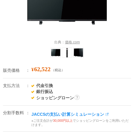
出典：
価格.com
62,522
¥
販売価格
（税込）
支払方法
代金引換
銀行振込
ショッピングローン
詳
細
分割手数料
JACCSの支払い計算シミュレーション
※ご注文合計が
30,000円以上
でショッピングローンをご利用いただ
けます。