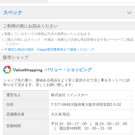
ましては新規での工事申込受付を停止させていただいております。※
注文時のエアコン設置工事に関する選択ボックスを非表示に設定に
しております。
スペック
ご利用の前にお読みください
※ 掲載しているすべての情報は万全の保障をいたしかねます。
※ ご購入の前にはスペック・付属品・画像など詳細な商品情報を必ず各メーカーでご確認
ください。
※
不適切な商品の場合、Kaago運営事務局まで通報ください
販売ショップ
バリュー・ショッピング
ショップ名の通り、価値ある商品をより安く提供させて頂く事をモットーに頑
張らせて頂きます。宜しくお願い致します。
運営法人
株式会社 ツインスター
住所
〒577-0848大阪府
東大阪市
岸田堂西2-3-32
店舗責任者
大久保 陸志
平日 10：00～17：00 | 祝 10：00～15：00
営業時間
| 電話受付時間 10：00～15：00