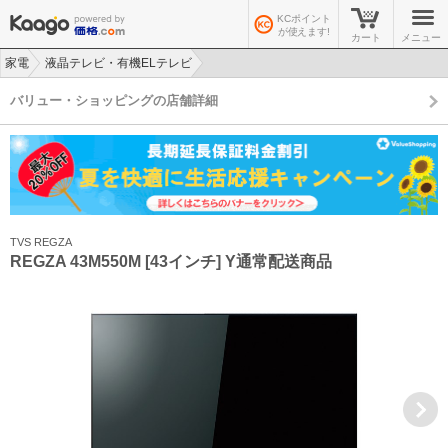
KCポイント
が使えます!
カート
メニュー
家電
液晶テレビ・有機ELテレビ
>
>
バリュー・ショッピングの店舗詳細
TVS REGZA
REGZA 43M550M [43インチ] Y通常配送商品