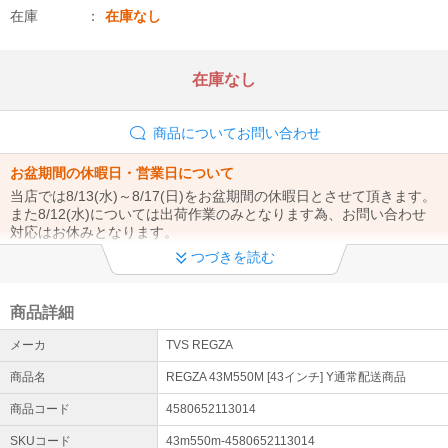
在庫
在庫なし
在庫なし
商品についてお問い合わせ
お盆期間の休暇日・営業日について
当店では8/13(水)～8/17(日)をお盆期間の休暇日とさせて頂きます。
また8/12(水)については出荷作業のみとなります為、お問い合わせ
対応はお休みとなります。
詳細はこちら
つづきを読む
メーカー直送について
商品詳細
注文確認後、翌営業日までに在庫状況メールを送信します。内容を
ご確認・ご返信いただいた時点で注文確定となり、メーカーへ発注
メーカ
TVS REGZA
します。なお、メーカー直送品のためお届け先は法人・事業主様限
定となります。
商品名
REGZA 43M550M [43インチ] Y通常配送商品
エアコン工事に関するお知らせ
商品コード
4580652113014
設置工事のお申し込み増加に伴い、誠に勝手ながら一部商品につき
SKUコード
43m550m-4580652113014