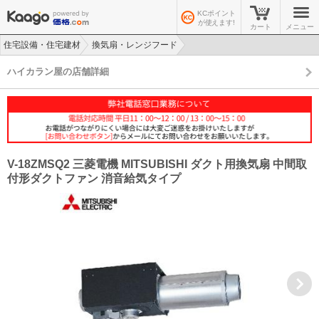
KCポイント
が使えます!
カート
メニュー
住宅設備・住宅建材
換気扇・レンジフード
>
>
ハイカラン屋の店舗詳細
V-18ZMSQ2 三菱電機 MITSUBISHI ダクト用換気扇 中間取
付形ダクトファン 消音給気タイプ