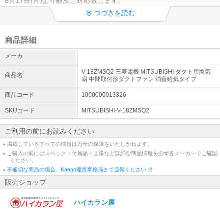
8月17日(月)より順次ご対応致します。
つづきを読む
御見積書について
当店では御見積書の発行を行っておりません。大変恐れ入りますが
商品ページ記載の価格にてご検討をお願いいたします。
商品詳細
メーカ
沖縄・北海道・離島への配送について
沖縄・北海道・離島への発送は商品ページ記載の納期情報と異なる
V-18ZMSQ2 三菱電機 MITSUBISHI ダクト用換気
商品名
場合がございます。 ご了承の上ご検討くださいませ。
扇 中間取付形ダクトファン 消音給気タイプ
商品コード
1000000013326
領収書について①(宛名・但書に変更がない場合)
商品発送後、お客様ご自身で領収書を発行して頂けます。(【但書】
SKUコード
MITSUBISHI-V-18ZMSQ2
は住宅設備機器代と記載されます)
ご利用の前にお読みください
領収書について②(【宛名】の変更がある場合)
※ 掲載しているすべての情報は万全の保障をいたしかねます。
お客様にて領収書発行時に【宛名】を編集して頂けます。
※ ご購入の前にはスペック・付属品・画像など詳細な商品情報を必ず各メーカーでご確認
ください。
領収書について③(【但書】に変更のある場合)
※
不適切な商品の場合、Kaago運営事務局まで通報ください
【但書】の変更が必要なお客様は変更内容をご連絡ください。当店
販売ショップ
より1週間程でメールにて送付させて頂きます。
ハイカラン屋
領収書について④(決済方法が代金引換の場合)
二重発行防止のため請求書にてご対応となります。【宛名】をご連