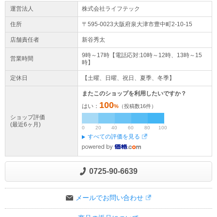
絡ください。当店より1週間程でメールにて送付させて頂きます。領
運営法人
株式会社ライフテック
収書はお手元の受領書でご対応ください。
住所
〒595-0023大阪府
泉大津市
豊中町2-10-15
お問い合わせにつきまして
店舗責任者
新谷秀太
お問い合わせをしていただく際は「@gmail.com」以外のアドレス
をご登録下さい。 「@gmail.com」をご登録して頂いていた場合、
9時～17時【電話応対:10時～12時、13時～15
営業時間
時】
ご返信ができない場合がございます。
定休日
【土曜、日曜、祝日、夏季、冬季】
またこのショップを利用したいですか？
100
はい：
%
（投稿数
16
件）
ショップ評価
(最近6ヶ月)
0
20
40
60
80
100
すべての評価を見る
0725-90-6639
メールでお問い合わせ