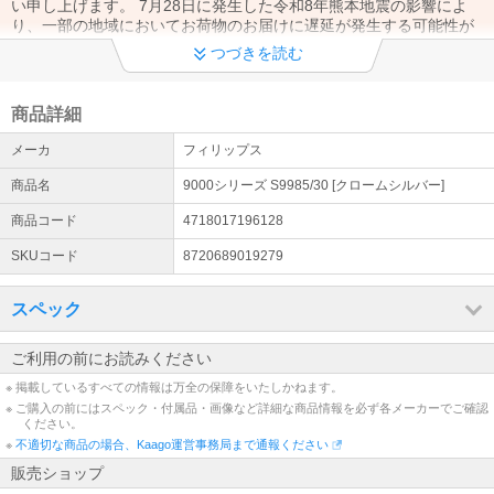
い申し上げます。 7月28日に発生した令和8年熊本地震の影響によ
り、一部の地域においてお荷物のお届けに遅延が発生する可能性が
ございます。
つづきを読む
電話問い合わせについて
当ショップスタッフの業務時間短縮およびテレワーク業務移行に伴
商品詳細
い 現在、お電話が大変繋がりにくくなっております。 恐れ入ります
メーカ
フィリップス
が、お問合せはメールにてご連絡いただきます様お願いいたしま
す。
商品名
9000シリーズ S9985/30 [クロームシルバー]
商品コード
4718017196128
SKUコード
8720689019279
スペック
ご利用の前にお読みください
※ 掲載しているすべての情報は万全の保障をいたしかねます。
※ ご購入の前にはスペック・付属品・画像など詳細な商品情報を必ず各メーカーでご確認
ください。
※
不適切な商品の場合、Kaago運営事務局まで通報ください
販売ショップ