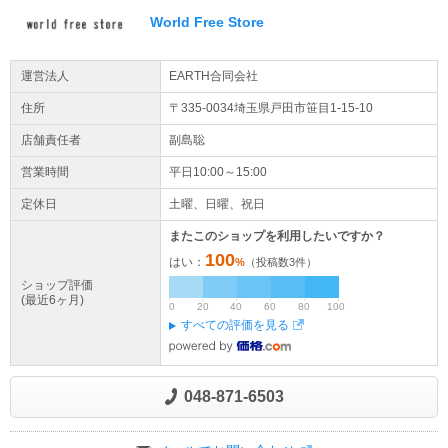
World Free Store
運営法人
EARTH合同会社
住所
〒335-0034埼玉県
戸田市
笹目1-15-10
店舗責任者
副島聡
営業時間
平日10:00～15:00
定休日
土曜、日曜、祝日
またこのショップを利用したいですか？
100
はい：
%
（投稿数
3
件）
ショップ評価
(最近6ヶ月)
0
20
40
60
80
100
すべての評価を見る
048-871-6503