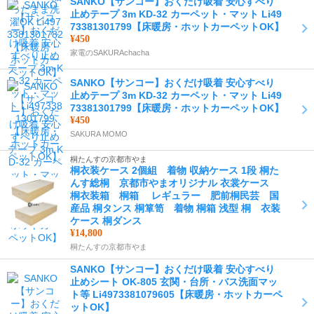
SANKO【サンコー】おくだけ吸着 安心すべり
止めテープ 3m KD-32 カーペット・マット Li49
73381301799【床暖房・ホットカーペットOK】
¥450
家電のSAKURAchacha
SANKO【サンコー】おくだけ吸着 安心すべり
止めテープ 3m KD-32 カーペット・マット Li49
73381301799【床暖房・ホットカーペットOK】
¥450
SAKURA MOMO
桐たんすの京都市やま
桐衣装ケース 2個組 着物 収納ケース 1段 桐た
んす総桐 京都市やまオリジナル 衣裳ケース
桐衣装箱 桐箱 レギュラー 肥前桐民芸 国
産品 桐タンス 桐箪笥 着物 桐箱 浅型 桐 衣装
ケース 桐ダンス
¥14,800
桐たんすの京都市やま
SANKO【サンコー】おくだけ吸着 安心すべり
止めシート OK-805 玄関・台所・バス洗面マッ
ト等 Li4973381079605【床暖房・ホットカーペ
ットOK】