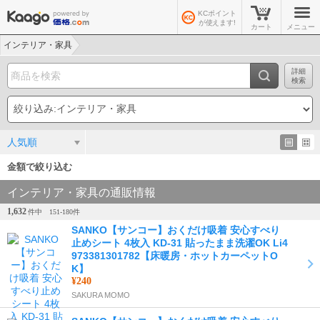
KCポイント
が使えます!
カート
メニュー
インテリア・家具
詳細
検索
人気順
金額で絞り込む
インテリア・家具の通販情報
1,632
件中
151-
180
件
SANKO【サンコー】おくだけ吸着 安心すべり
止めシート 4枚入 KD-31 貼ったまま洗濯OK Li4
973381301782【床暖房・ホットカーペットO
K】
¥240
SAKURA MOMO