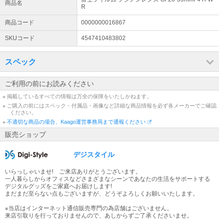
商品名
より必ずご確認ください
R
詳細はこちら
商品コード
0000000016867
SKUコード
4547410483802
スペック
ご利用の前にお読みください
※ 掲載しているすべての情報は万全の保障をいたしかねます。
※ ご購入の前にはスペック・付属品・画像など詳細な商品情報を必ず各メーカーでご確認
ください。
※
不適切な商品の場合、Kaago運営事務局まで通報ください
販売ショップ
デジスタイル
いらっしゃいませ! ご来店ありがとうございます。
一人暮らしからオフィスなどさまざまなシーンであなたの生活をサポートする
デジタルグッズをご家庭へお届けします!
まだまだ至らない点もございますが、どうぞよろしくお願いいたします。
※当店はインターネット通信販売専門の為店舗はございません。
来店引取りを行っておりませんので、あしからずご了承くださいませ。