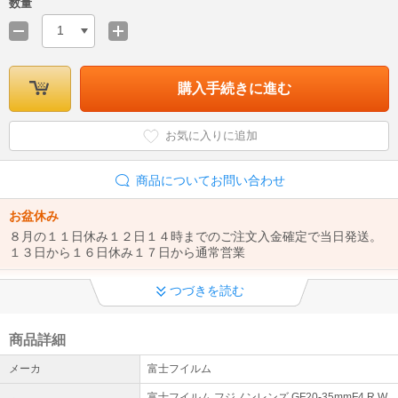
数量
1
購入手続きに進む
お気に入りに追加
商品についてお問い合わせ
お盆休み
８月の１１日休み１２日１４時までのご注文入金確定で当日発送。
１３日から１６日休み１７日から通常営業
デジスタイルプラスオープン
つづきを読む
ご要望の多かったクレジット決済可能店がオープンいたしましたの
で、クレジットでのご注文の際はデジスタイルプラス店をご利用く
ださい。 https://kaago.com/digi-styleplus/
商品詳細
メーカ
富士フイルム
ご利用規約必ずご確認ください
誠に勝手ながら、 お電話の対応をお休みとさせていただきます 詳細
富士フイルム フジノンレンズ GF20-35mmF4 R W