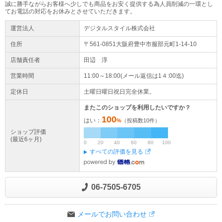
誠に勝手ながらお客様へ少しでも商品をお安く提供する為人員削減の一環とし
てお電話の対応をお休みとさせていただきます。
運営法人
デジタルスタイル株式会社
住所
〒561-0851大阪府
豊中市
服部元町1-14-10
店舗責任者
田辺 淳
営業時間
11:00～18:00(メール返信は1４:00迄)
定休日
土曜日曜日祝日完全休業。
またこのショップを利用したいですか？
100
はい：
%
（投稿数
10
件）
ショップ評価
(最近6ヶ月)
0
20
40
60
80
100
すべての評価を見る
06-7505-6705
メールでお問い合わせ