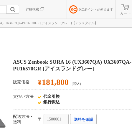
詳細検索
KC
ポイントが使えます
カート
3607QA) UX3607QA-PU16570GR [アイスランドグレー]【デジスタイル】
ASUS Zenbook SORA 16 (UX3607QA) UX3607QA-
PU16570GR [アイスランドグレー]
181,800
¥
販売価格
（税込）
支払い方法
代金引換
銀行振込
配送方法・
〒
送料を確認
送料