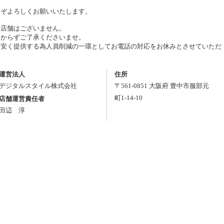
うぞよろしくお願いいたします。
為店舗はございません。
しからずご了承くださいませ。
お安く提供する為人員削減の一環としてお電話の対応をお休みとさせていただ
運営法人
住所
デジタルスタイル株式会社
〒
561-0851
大阪府
豊中市
服部元
町1-14-10
店舗運営責任者
田辺 淳