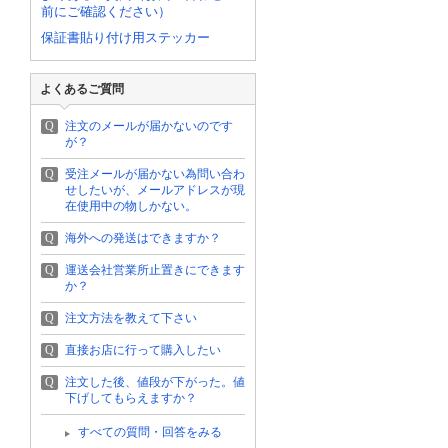
前にご確認ください）
保証書貼り付け用ステッカー
よくあるご質問
Q
注文のメールが届かないのです
が？
Q
受注メールが届かない為問い合わ
せしたいが、メールアドレスが現
在使用中の物しかない。
Q
海外への発送はできますか？
Q
運送会社営業所止置きにできます
か？
Q
注文方法を教えて下さい
Q
直接お店に行って購入したい
Q
注文した後、値段が下がった。値
下げしてもらえますか？
すべての質問・回答をみる