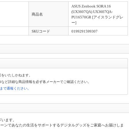
ASUS Zenbook SORA 16
(UX3607QA) UX3607QA-
商品名
PU16570GR [アイスランドグレ
ー]
SKUコード
0199291599307
証をいたしかねます。
像など詳細な商品情報を必ず各メーカーでご確認ください。
局まで通報ください。
ざいます。
シーンであなたの生活をサポートするデジタルグッズをご家庭へお届けしま