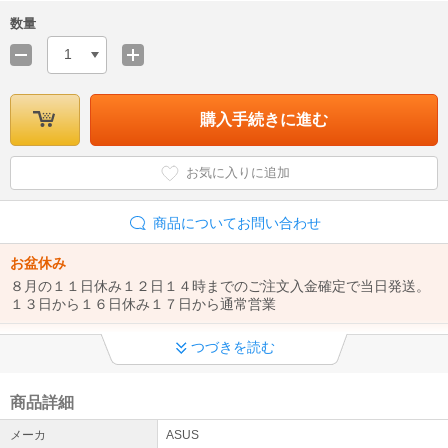
数量
1
購入手続きに進む
お気に入りに追加
商品についてお問い合わせ
お盆休み
８月の１１日休み１２日１４時までのご注文入金確定で当日発送。
１３日から１６日休み１７日から通常営業
デジスタイルプラスオープン
つづきを読む
ご要望の多かったクレジット決済可能店がオープンいたしましたの
で、クレジットでのご注文の際はデジスタイルプラス店をご利用く
ださい。 https://kaago.com/digi-styleplus/
商品詳細
メーカ
ASUS
ご利用規約必ずご確認ください