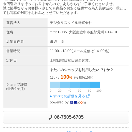
来店引取りを行っておりませんので、あしからずご了承くださいませ。
誠に勝手ながらお客様へ少しでも商品をお安く提供する為人員削減の一環とし
てお電話の対応をお休みとさせていただきます。
運営法人
デジタルスタイル株式会社
住所
〒561-0851大阪府
豊中市
服部元町1-14-10
店舗責任者
田辺 淳
営業時間
11:00～18:00(メール返信は1４:00迄)
定休日
土曜日曜日祝日完全休業。
またこのショップを利用したいですか？
100
はい：
%
（投稿数
10
件）
ショップ評価
(最近6ヶ月)
0
20
40
60
80
100
すべての評価を見る
06-7505-6705