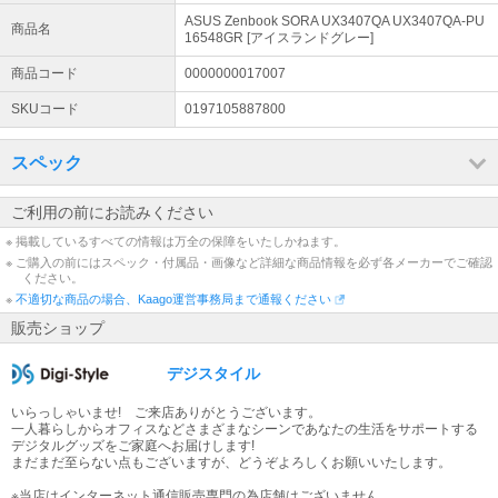
誠に勝手ながら、 お電話の対応をお休みとさせていただきます 詳細
ASUS Zenbook SORA UX3407QA UX3407QA-PU
商品名
より必ずご確認ください
16548GR [アイスランドグレー]
詳細はこちら
商品コード
0000000017007
SKUコード
0197105887800
スペック
ご利用の前にお読みください
※ 掲載しているすべての情報は万全の保障をいたしかねます。
※ ご購入の前にはスペック・付属品・画像など詳細な商品情報を必ず各メーカーでご確認
ください。
※
不適切な商品の場合、Kaago運営事務局まで通報ください
販売ショップ
デジスタイル
いらっしゃいませ! ご来店ありがとうございます。
一人暮らしからオフィスなどさまざまなシーンであなたの生活をサポートする
デジタルグッズをご家庭へお届けします!
まだまだ至らない点もございますが、どうぞよろしくお願いいたします。
※当店はインターネット通信販売専門の為店舗はございません。