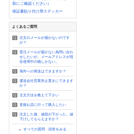
前にご確認ください）
保証書貼り付け用ステッカー
よくあるご質問
Q
注文のメールが届かないのです
が？
Q
受注メールが届かない為問い合わ
せしたいが、メールアドレスが現
在使用中の物しかない。
Q
海外への発送はできますか？
Q
運送会社営業所止置きにできます
か？
Q
注文方法を教えて下さい
Q
直接お店に行って購入したい
Q
注文した後、値段が下がった。値
下げしてもらえますか？
すべての質問・回答をみる