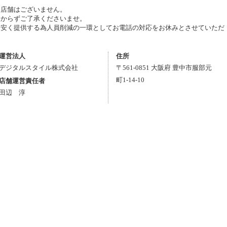
為店舗はございません。
しからずご了承くださいませ。
お安く提供する為人員削減の一環としてお電話の対応をお休みとさせていただ
運営法人
住所
デジタルスタイル株式会社
〒
561-0851
大阪府
豊中市
服部元
町1-14-10
店舗運営責任者
田辺 淳