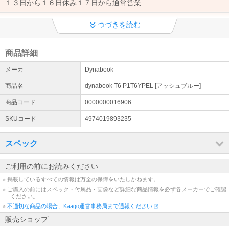
１３日から１６日休み１７日から通常営業
デジスタイルプラスオープン
つづきを読む
ご要望の多かったクレジット決済可能店がオープンいたしましたの
で、クレジットでのご注文の際はデジスタイルプラス店をご利用く
ださい。 https://kaago.com/digi-styleplus/
商品詳細
メーカ
Dynabook
ご利用規約必ずご確認ください
誠に勝手ながら、 お電話の対応をお休みとさせていただきます 詳細
商品名
dynabook T6 P1T6YPEL [アッシュブルー]
より必ずご確認ください
商品コード
0000000016906
詳細はこちら
SKUコード
4974019893235
スペック
ご利用の前にお読みください
※ 掲載しているすべての情報は万全の保障をいたしかねます。
※ ご購入の前にはスペック・付属品・画像など詳細な商品情報を必ず各メーカーでご確認
ください。
※
不適切な商品の場合、Kaago運営事務局まで通報ください
販売ショップ