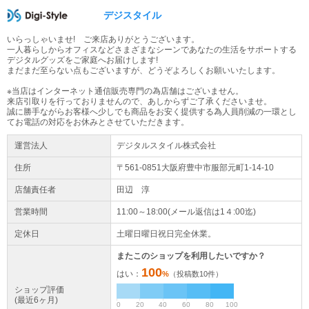
デジスタイル
いらっしゃいませ! ご来店ありがとうございます。
一人暮らしからオフィスなどさまざまなシーンであなたの生活をサポートする
デジタルグッズをご家庭へお届けします!
まだまだ至らない点もございますが、どうぞよろしくお願いいたします。
※当店はインターネット通信販売専門の為店舗はございません。
来店引取りを行っておりませんので、あしからずご了承くださいませ。
誠に勝手ながらお客様へ少しでも商品をお安く提供する為人員削減の一環とし
てお電話の対応をお休みとさせていただきます。
運営法人
デジタルスタイル株式会社
住所
〒561-0851大阪府
豊中市
服部元町1-14-10
店舗責任者
田辺 淳
営業時間
11:00～18:00(メール返信は1４:00迄)
定休日
土曜日曜日祝日完全休業。
またこのショップを利用したいですか？
100
はい：
%
（投稿数
10
件）
ショップ評価
(最近6ヶ月)
0
20
40
60
80
100