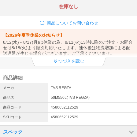
在庫なし
商品についてお問い合わせ
【2026年夏季休業のお知らせ】
8/12(水)～8/17(月)は休業の為、8/11(火)13時以降のご注文・お問合
せは8/18(火)より順次対応いたします。連休後は物流増加による配
送遅延が生じる場合がございます。ご了承くださいませ。
つづきを読む
【商品発送についてのご案内】
当店は土曜・日曜は休業日となります。ご注文のタイミングにより
営業日(月曜日)からの発送となる場合がございます。ご了承くださ
商品詳細
いませ。
メーカ
TVS REGZA
エアコン設置工事お申込みまたはご検討のお客様へ
商品名
50M550L(TVS REGZA)
エアコン設置サービスは全国対応しております（窓用エアコンは工
事対象外です）。 エアコンのご注文→商品の出荷→設置業者様より
商品コード
4580652112529
工事日のご連絡→設置工事の流れとなります。（商品は先納品で
SKUコード
4580652112529
す）
配送について
スペック