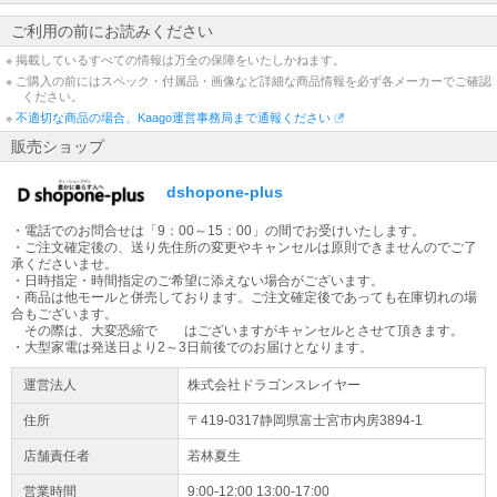
配送先が【沖縄県・離島】の場合は通常配送と異なるため、ご注文
をいただいた商品によっては、お届けまで日数を要する場合がござ
ご利用の前にお読みください
います。ご了承くださいませ。
※ 掲載しているすべての情報は万全の保障をいたしかねます。
※ ご購入の前にはスペック・付属品・画像など詳細な商品情報を必ず各メーカーでご確認
出荷日についてのお知らせ
ください。
平日13時までの代引きご注文(振り込みご入金確認)は当日出荷致し
※
不適切な商品の場合、Kaago運営事務局まで通報ください
ます(土日除く)。【大型商品】に関しては輸送方法が通常の宅配便
販売ショップ
とは異なる為、ご入金確認後の発送から2～3日での配送予定となり
ます。
dshopone-plus
大型商品の配送について
・電話でのお問合せは「9：00～15：00」の間でお受けいたします。
大型商品（梱包サイズ合計が260cmもしくは50kg以上）はヤマトホ
・ご注文確定後の、送り先住所の変更やキャンセルは原則できませんのでご了
ームコンビニエンスでの配送となります。配送業者より到着時間の
承くださいませ。
ご連絡が当日午前中にございます。
・日時指定・時間指定のご希望に添えない場合がございます。
・商品は他モールと併売しております。ご注文確定後であっても在庫切れの場
合もございます。
大型家電をご購入のお客様へ
その際は、大変恐縮で はございますがキャンセルとさせて頂きます。
大型商品は原則日時指定不可となります。配送日のご入力は希望日
・大型家電は発送日より2～3日前後でのお届けとなります。
となります。地域によってはご希望に添えない場合もございます。
運営法人
株式会社ドラゴンスレイヤー
ご容赦ください。 ※大型商品配送不可地域：沖縄、その他離島地域
全域
住所
〒419-0317静岡県
富士宮市
内房3894-1
店舗責任者
若林夏生
営業時間
9:00-12:00 13:00-17:00