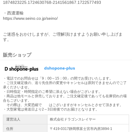
1874823225.1724630768-2141561867.1722577493
・西濃運輸
https://www.seino.co.jp/seino/
ご迷惑をおかけしますが、ご理解頂けますようお願い申し上げま
す。
販売ショップ
dshopone-plus
・電話でのお問合せは「9：00～15：00」の間でお受けいたします。
・ご注文確定後の、送り先住所の変更やキャンセルは原則できませんのでご了
承くださいませ。
・日時指定・時間指定のご希望に添えない場合がございます。
・商品は他モールと併売しております。ご注文確定後であっても在庫切れの場
合もございます。
その際は、大変恐縮で はございますがキャンセルとさせて頂きます。
・大型家電は発送日より2～3日前後でのお届けとなります。
運営法人
株式会社ドラゴンスレイヤー
住所
〒419-0317静岡県
富士宮市
内房3894-1