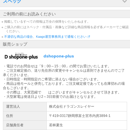
スペック
配送先が【沖縄県・離島】の場合は通常配送と異なるため、ご注文
をいただいた商品によっては、お届けまで日数を要する場合がござ
ご利用の前にお読みください
います。ご了承くださいませ。
※ 掲載しているすべての情報は万全の保障をいたしかねます。
※ ご購入の前にはスペック・付属品・画像など詳細な商品情報を必ず各メーカーでご確認
出荷日についてのお知らせ
ください。
平日13時までの代引きご注文(振り込みご入金確認)は当日出荷致し
※
不適切な商品の場合、Kaago運営事務局まで通報ください
ます(土日除く)。【大型商品】に関しては輸送方法が通常の宅配便
販売ショップ
とは異なる為、ご入金確認後の発送から2～3日での配送予定となり
ます。
dshopone-plus
大型商品の配送について
・電話でのお問合せは「9：00～15：00」の間でお受けいたします。
大型商品（梱包サイズ合計が260cmもしくは50kg以上）はヤマトホ
・ご注文確定後の、送り先住所の変更やキャンセルは原則できませんのでご了
ームコンビニエンスでの配送となります。配送業者より到着時間の
承くださいませ。
ご連絡が当日午前中にございます。
・日時指定・時間指定のご希望に添えない場合がございます。
・商品は他モールと併売しております。ご注文確定後であっても在庫切れの場
合もございます。
大型家電をご購入のお客様へ
その際は、大変恐縮で はございますがキャンセルとさせて頂きます。
大型商品は原則日時指定不可となります。配送日のご入力は希望日
・大型家電は発送日より2～3日前後でのお届けとなります。
となります。地域によってはご希望に添えない場合もございます。
運営法人
株式会社ドラゴンスレイヤー
ご容赦ください。 ※大型商品配送不可地域：沖縄、その他離島地域
全域
住所
〒419-0317静岡県
富士宮市
内房3894-1
店舗責任者
若林夏生