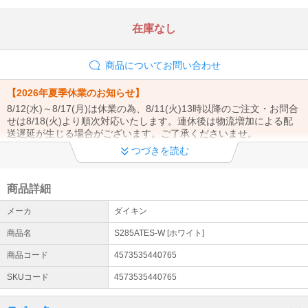
在庫なし
商品についてお問い合わせ
【2026年夏季休業のお知らせ】
8/12(水)～8/17(月)は休業の為、8/11(火)13時以降のご注文・お問合
せは8/18(火)より順次対応いたします。連休後は物流増加による配
送遅延が生じる場合がございます。ご了承くださいませ。
つづきを読む
【商品発送についてのご案内】
当店は土曜・日曜は休業日となります。ご注文のタイミングにより
営業日(月曜日)からの発送となる場合がございます。ご了承くださ
商品詳細
いませ。
メーカ
ダイキン
エアコン設置工事お申込みまたはご検討のお客様へ
商品名
S285ATES-W [ホワイト]
エアコン設置サービスは全国対応しております（窓用エアコンは工
事対象外です）。 エアコンのご注文→商品の出荷→設置業者様より
商品コード
4573535440765
工事日のご連絡→設置工事の流れとなります。（商品は先納品で
SKUコード
4573535440765
す）
配送について