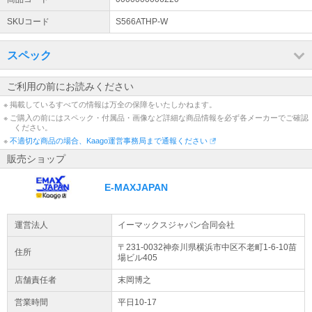
SKUコード
S566ATHP-W
スペック
ご利用の前にお読みください
※ 掲載しているすべての情報は万全の保障をいたしかねます。
※ ご購入の前にはスペック・付属品・画像など詳細な商品情報を必ず各メーカーでご確認
ください。
※
不適切な商品の場合、Kaago運営事務局まで通報ください
販売ショップ
E-MAXJAPAN
運営法人
イーマックスジャパン合同会社
〒231-0032神奈川県
横浜市中区
不老町1-6-10
苗
住所
場ビル405
店舗責任者
末岡博之
営業時間
平日10-17