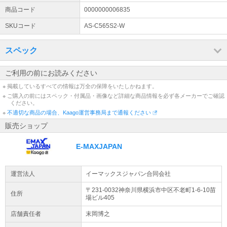
商品コード
0000000006835
SKUコード
AS-C565S2-W
スペック
ご利用の前にお読みください
※ 掲載しているすべての情報は万全の保障をいたしかねます。
※ ご購入の前にはスペック・付属品・画像など詳細な商品情報を必ず各メーカーでご確認
ください。
※
不適切な商品の場合、Kaago運営事務局まで通報ください
販売ショップ
E-MAXJAPAN
運営法人
イーマックスジャパン合同会社
〒231-0032神奈川県
横浜市中区
不老町1-6-10
苗
住所
場ビル405
店舗責任者
末岡博之