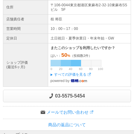
※【ラッピング】【店頭引き渡し】はご利用になれません。
〒106-0044東京都
港区
東麻布2-32-10
東麻布SS
住所
ビル 5F
予めご了承ください。
※他店舗でも販売中の為、予告なく在庫切れとなる場合がございます。
店舗責任者
枝 将臣
※大量注文の場合ご注文をキャンセルさせていただく場合がございます。
予めご了承ください。
営業時間
10：00～17：00
定休日
土日祝日・夏季休業日・年末年始・GW
またこのショップを利用したいですか？
50
はい：
%
（投稿数
2
件）
ショップ評価
(最近6ヶ月)
0
20
40
60
80
100
すべての評価を見る
03-5575-5454
メールでお問い合わせ
商品の返品について