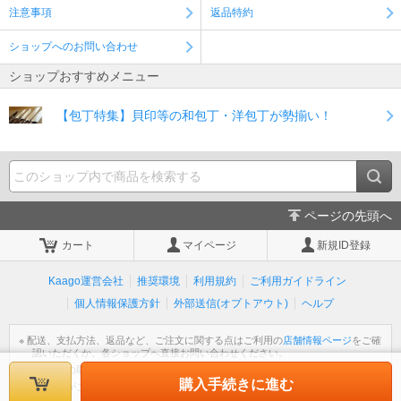
注意事項
返品特約
ショップへのお問い合わせ
ショップおすすめメニュー
【包丁特集】貝印等の和包丁・洋包丁が勢揃い！
ページの先頭へ
カート
マイページ
新規ID登録
Kaago運営会社
推奨環境
利用規約
ご利用ガイドライン
個人情報保護方針
外部送信(オプトアウト)
ヘルプ
※ 配送、支払方法、返品など、ご注文に関する点はご利用の
店舗情報ページ
をご確
認いただくか、各ショップへ直接お問い合わせください。
※ 個人情報の取扱いについては
個人情報保護方針
をご覧ください。
購入手続きに進む
※ 不明な点がございましたら
ヘルプ
をご覧ください。