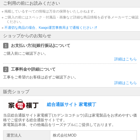
ご利用の前にお読みください
◆ 印刷対応面(プリンタ用紙) ： 片面
◆ 仕様1 ： 対応プリンタ：インクジェットプリンター（染料・顔料両インク）
※ 掲載しているすべての情報は万全の保障をいたしかねます。
［対応機種］PIXUSPRO-100S、PIXUSPRO-100、PIXUSPRO-10S、PIXUSP
※ ご購入の前にはスペック・付属品・画像など詳細な商品情報を必ず各メーカーでご確認
RO-10、PRO-S1、PRO-G1
ください。
◆ 仕様2 ： カテゴリ：アート用紙
※
不適切な商品の場合、Kaago運営事務局まで通報ください
◆ 色 ： ホワイト
ショップからのお知らせ
※商品の詳細はメーカーページにてご確認ください。
************************************************
お支払い方法[銀行振込]について
1
【ご注文前にご確認ください。】
ご購入前にご確認下さい。
・発送後のキャンセルはお受けできません。
詳細はこちら
・お客様都合による「返品 交換」は行っておりません。
・仕様変更などにより、内容が一部と異なる場合があります。予めご了承くだ
工事料金や詳細について
2
さい。
・モニター環境により、実際の商品の色合いと多少異なってみえる場合があり
工事をご希望のお客様は必ずご確認下さい。
ます。ご注意ください。
詳細はこちら
※記載は商品仕様の一部です。
販売ショップ
仕様説明不足等の理由での返品はできません。
また、いかなる理由であっても開封後・使用後のキャンセルは固くお断りいた
総合通販サイト 家電横丁
します。
仕様説明については当店ではご回答できかねます。
当店総合通販サイト家電横丁(カデンヨコチョウ)店は家電製品をお求めやすい価
ごく稀に記載ミスがある場合もございますため、ご注文前に必ずメーカーHPに
格でご提供する総合通販サイトです。
てご確認下さい。
家電製品本体、その他備品をリーズナブルにご提供しております。
※こちらの商品は、初期不良対応外となっております。 万が一初期不良が発生
した場合はお手数ですがメーカーサポート窓口までお問い合わせをお願いいた
運営法人
株式会社MOD
します。