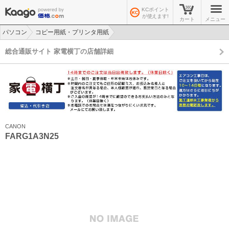
KCポイント
が使えます!
カート
メニュー
パソコン
コピー用紙・プリンタ用紙
>
>
総合通販サイト 家電横丁の店舗詳細
CANON
FARG1A3N25