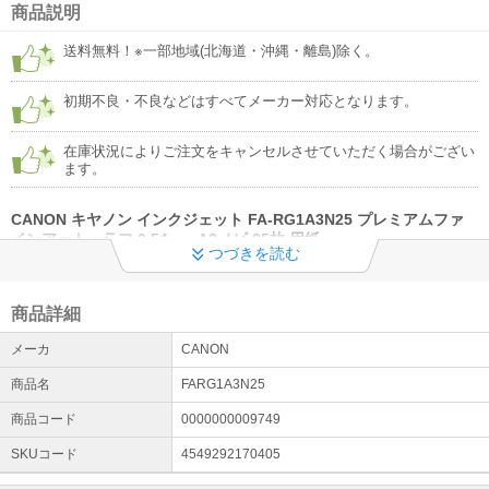
商品説明
詳細はこちら
送料無料！※一部地域(北海道・沖縄・離島)除く。
◆工事希望のお客様への重要なお知らせ◆
施工希望者様のご登録お電話番号が繋がらない状況が多発してお
初期不良・不良などはすべてメーカー対応となります。
り、アポイントのお電話ができない事象が多発しております。 今一
度、繋がる番号（携帯電話番号）及び番号確認をお願いします。
在庫状況によりご注文をキャンセルさせていただく場合がござい
ます。
CANON キヤノン インクジェット FA-RG1A3N25 プレミアムファ
インアート・ラフ 0.54mm A3ノビ 25枚 用紙
つづきを読む
【商品について】
凹凸が強い表面テクスチャのファインアート紙
染料・顔料両インク対応の粗い表面が特長のファインアート紙。絵画調、アー
商品詳細
ト調の作品作りに最適な用紙です。
プレミアムファインアート・ラフFA-RG1は染料・顔料両インク対応の粗い表面
メーカ
CANON
が特長のファインアート紙。凹凸の強いテクスチャのラフ面により、奥行き
商品名
FARG1A3N25
感・立体感を実現しました。作品をプリントして額装したり、絵画を部屋に飾
るなど絵画調、アート調の作品作りに最適な用紙です。
商品コード
0000000009749
◆ サイズ ： A3ノビ
◆ 一片サイズ ： 329ｘ483mm
SKUコード
4549292170405
◆ 厚さ ： 坪量：320g/m2、紙厚：0.54mm
◆ 入数 ： 25枚