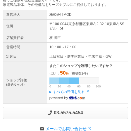
格でご提供する総合通販サイトです。
家電製品本体、その他備品をリーズナブルにご提供しております。
運営法人
株式会社MOD
〒106-0044東京都
港区
東麻布2-32-10
東麻布SS
住所
ビル 5F
店舗責任者
枝 将臣
営業時間
10：00～17：00
定休日
土日祝日・夏季休業日・年末年始・GW
またこのショップを利用したいですか？
50
はい：
%
（投稿数
2
件）
ショップ評価
(最近6ヶ月)
0
20
40
60
80
100
すべての評価を見る
03-5575-5454
メールでお問い合わせ