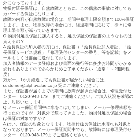
外になっております。
物損付延長保証は、自然故障とともに、この偶然の事故に対しても
カバーする保証になります。
故障の内容が自然故障の場合は、期間中修理上限金額まで100%保証
します。また、物損故障の場合には、経過期間に応じて、徐々に修
理上限金額が減っていきます。
Q.物損付延長保証に加入すると、延長保証の保証書のようなものは
貰えるの？
A.延長保証の加入者の方には、保証書（「延長保証加入者証」「延
長保証サービス規程」「修理受付センターの番号」等を記載）をメ
ールもしくは書面に送付しております。
加入者情報のデータ登録および書面の発行等に多少お時間がかかる
恐れもありますのであらかじめご了承ください（通常１～2週間程
度）
万が一、1か月経過しても保証書が届かない場合には、
customer@alphavalue.co.jp 宛にご連絡ください。
また、保証書が届くまでの期間に故障が起きた場合は、修理受付セ
ンター 0120-948-179 までご連絡ください。ご加入状況を確認の
上、対応いたします。
Q.メーカー保証期間中に水をこぼしてしまい、メーカー修理依頼を
行ったのですが、対象外で戻ってきました。物損付延長保証の場合
は保証の対象ですか？
A.はい、保証の対象となります。物損付延長保証は水濡れも対象と
なっております。メーカー保証期間中でも、故障時には修理受付セ
ンター 0120-948-179までご連絡ください。