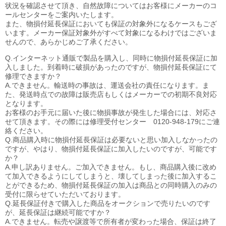
状況を確認させて頂き、自然故障についてはお客様にメーカーのコ
ールセンターをご案内いたします。
また、物損付延長保証においても保証の対象外になるケースもござ
います。メーカー保証対象外がすべて対象になるわけではございま
せんので、あらかじめご了承ください。
Q.インターネット通販で製品を購入し、同時に物損付延長保証に加
入しました。到着時に破損があったのですが、物損付延長保証にて
修理できますか？
A.できません。輸送時の事故は、運送会社の責任になります。ま
た、発送時点での故障は販売店もしくはメーカーでの初期不良対応
となります。
お客様のお手元に届いた後に物損事故が発生した場合には、対応さ
せて頂きます。その際には修理受付センター 0120-948-179にご連
絡ください。
Q.商品購入時に物損付延長保証は必要ないと思い加入しなかったの
ですが、やはり、物損付延長保証に加入したいのですが、可能です
か？
A.申し訳ありません。ご加入できません。もし、商品購入後に改め
て加入できるようにしてしまうと、壊してしまった後に加入するこ
とができるため、物損付延長保証の加入は商品との同時購入のみの
受付に限らせていただいております。
Q.延長保証付きで購入した商品をオークションで売りたいのです
が、延長保証は継続可能ですか？
A.できません。転売や譲渡等で所有者が変わった場合、保証は終了