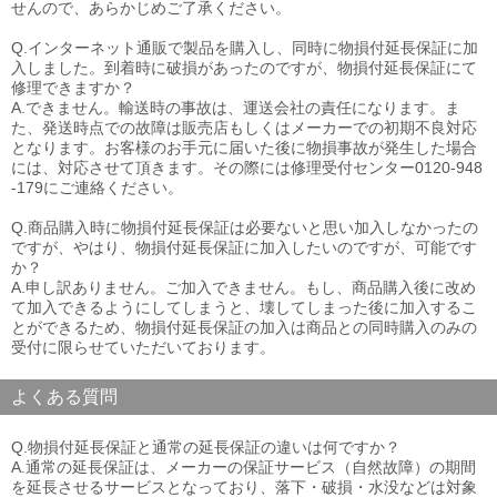
せんので、あらかじめご了承ください。
Q.インターネット通販で製品を購入し、同時に物損付延長保証に加
入しました。到着時に破損があったのですが、物損付延長保証にて
修理できますか？
A.できません。輸送時の事故は、運送会社の責任になります。ま
た、発送時点での故障は販売店もしくはメーカーでの初期不良対応
となります。お客様のお手元に届いた後に物損事故が発生した場合
には、対応させて頂きます。その際には修理受付センター0120-948
-179にご連絡ください。
Q.商品購入時に物損付延長保証は必要ないと思い加入しなかったの
ですが、やはり、物損付延長保証に加入したいのですが、可能です
か？
A.申し訳ありません。ご加入できません。もし、商品購入後に改め
て加入できるようにしてしまうと、壊してしまった後に加入するこ
とができるため、物損付延長保証の加入は商品との同時購入のみの
受付に限らせていただいております。
よくある質問
Q.物損付延長保証と通常の延長保証の違いは何ですか？
A.通常の延長保証は、メーカーの保証サービス（自然故障）の期間
を延長させるサービスとなっており、落下・破損・水没などは対象