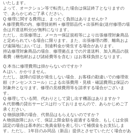
いたします。
よって、オークション等で転売した場合は保証終了となりますの
で、あらかじめご了承ください。
Q.修理に関する費用は、まったく負担はありませんか？
A.修理費用の内、修理技術料＋修理部品代＋出張料金(送付修理の場
合は片道送料分)が無料になります。
ただし、出張修理は、メーカー保証規程等により出張修理対象商品
と定められている場合に限ります。また、出張修理の際、離島およ
び遠隔地においては、別途料金が発生する場合があります。
持込修理対象商品の場合、修理拠点までの片道送料、加入商品の脱
着費（梱包材および諸経費等を含む）はお客様負担となります。
Q.本当に修理費用は掛からないのですか？
A.はい。かかりません。
ただし、故障の症状が発生しない場合、お客様の勘違いでの修理依
頼（ナンセンスコール）による出張費用・見積・確認費用は保証の
対象外となります。修理の見積費用等を請求する場合がございま
す。
Q.修理している間、代わりとして貸し出す機器はありますか？
A.代替機の貸出サービスは行っておりませんので、あらかじめご了
承ください。
Q.物損故障の場合、代替品はもらえないのですか？
A.物損故障において、保証上限金額を超過する場合、もしくは全損
認定の場合は基本的に免責金額を差し引いて補償金をお支払しま
す。ただし、1年目のみ同品（新品）提供とさせていただく場合があ