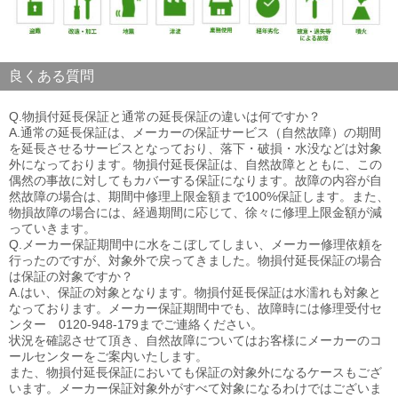
良くある質問
Q.物損付延長保証と通常の延長保証の違いは何ですか？
A.通常の延長保証は、メーカーの保証サービス（自然故障）の期間
を延長させるサービスとなっており、落下・破損・水没などは対象
外になっております。物損付延長保証は、自然故障とともに、この
偶然の事故に対してもカバーする保証になります。故障の内容が自
然故障の場合は、期間中修理上限金額まで100%保証します。また、
物損故障の場合には、経過期間に応じて、徐々に修理上限金額が減
っていきます。
Q.メーカー保証期間中に水をこぼしてしまい、メーカー修理依頼を
行ったのですが、対象外で戻ってきました。物損付延長保証の場合
は保証の対象ですか？
A.はい、保証の対象となります。物損付延長保証は水濡れも対象と
なっております。メーカー保証期間中でも、故障時には修理受付セ
ンター 0120-948-179までご連絡ください。
状況を確認させて頂き、自然故障についてはお客様にメーカーのコ
ールセンターをご案内いたします。
また、物損付延長保証においても保証の対象外になるケースもござ
います。メーカー保証対象外がすべて対象になるわけではございま