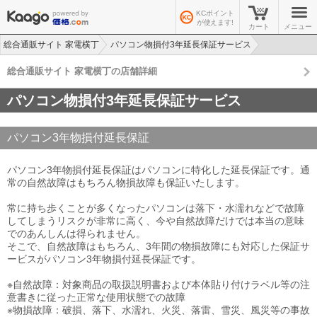
KCポイント
が使えます!
カート
メニュー
総合通販サイト 家電横丁
パソコン物損付3年延長保証サービス
総合通販サイト 家電横丁の店舗詳細
パソコン物損付3年延長保証サービス
パソコン3年物損付延長保証
パソコン3年物損付延長保証はパソコンに特化した延長保証です。通
常の自然故障はもちろん物損故障も保証いたします。
常に持ち歩くことが多くなったパソコンは落下・水濡れなどで故障
してしまうリスクが非常に高く、今や自然故障だけでは本当の意味
でのあんしんは得られません。
そこで、自然故障はもちろん、3年間の物損故障にも対応した保証サ
ービスがパソコン3年物損付延長保証です。
※自然故障：対象商品の取扱説明書および本体貼り付けラベル等の注
意書きに従った正常な使用状態での故障
※物損故障：破損、落下、水濡れ、火災、落雷、雪災、風災等の事故