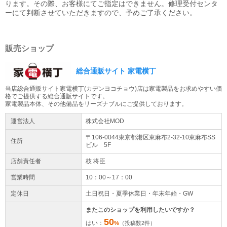
ります。その際、お客様にてご指定はできません。修理受付センタ
ーにて判断させていただきますので、予めご了承ください。
販売ショップ
総合通販サイト 家電横丁
当店総合通販サイト家電横丁(カデンヨコチョウ)店は家電製品をお求めやすい価
格でご提供する総合通販サイトです。
家電製品本体、その他備品をリーズナブルにご提供しております。
運営法人
株式会社MOD
〒106-0044東京都
港区
東麻布2-32-10
東麻布SS
住所
ビル 5F
店舗責任者
枝 将臣
営業時間
10：00～17：00
定休日
土日祝日・夏季休業日・年末年始・GW
またこのショップを利用したいですか？
50
はい：
%
（投稿数
2
件）