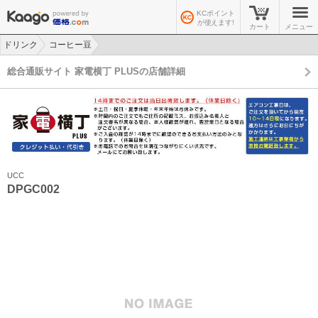
KCポイント
が使えます!
カート
メニュー
ドリンク
コーヒー豆
>
>
総合通販サイト 家電横丁 PLUSの店舗詳細
UCC
DPGC002