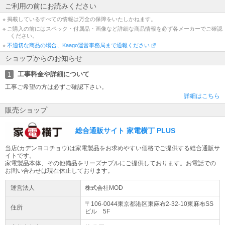
ご利用の前にお読みください
・お客様都合による「返品 交換」は行っておりません。
・仕様変更などにより、内容が一部と異なる場合があります。予めご了承くだ
※ 掲載しているすべての情報は万全の保障をいたしかねます。
さい。
※ ご購入の前にはスペック・付属品・画像など詳細な商品情報を必ず各メーカーでご確認
・モニター環境により、実際の商品の色合いと多少異なってみえる場合があり
ください。
ます。ご注意ください。
※
不適切な商品の場合、Kaago運営事務局まで通報ください
※記載は商品仕様の一部です。
ショップからのお知らせ
仕様説明不足等の理由での返品はできません。
また、いかなる理由であっても開封後・使用後のキャンセルは固くお断りいた
工事料金や詳細について
1
します。
工事ご希望の方は必ずご確認下さい。
仕様説明については当店ではご回答できかねます。
詳細はこちら
ごく稀に記載ミスがある場合もございますため、ご注文前に必ずメーカーHPに
てご確認下さい。
販売ショップ
※こちらの商品は、初期不良対応外となっております。 万が一初期不良が発生
した場合はお手数ですがメーカーサポート窓口までお問い合わせをお願いいた
総合通販サイト 家電横丁 PLUS
します。
※【ラッピング】【店頭引き渡し】はご利用になれません。
当店(カデンヨコチョウ)は家電製品をお求めやすい価格でご提供する総合通販サ
予めご了承ください。
イトです。
※他店舗でも販売中の為、予告なく在庫切れとなる場合がございます。
家電製品本体、その他備品をリーズナブルにご提供しております。お電話での
※大量注文の場合ご注文をキャンセルさせていただく場合がございます。
お問い合わせは現在休止しております。
予めご了承ください。
運営法人
株式会社MOD
〒106-0044東京都
港区
東麻布2-32-10
東麻布SS
住所
ビル 5F