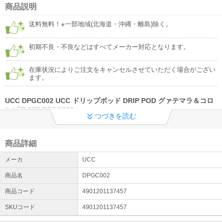
商品説明
◆工事希望のお客様への重要なお知らせ◆
送料無料！※一部地域(北海道・沖縄・離島)除く。
施工希望者様のご登録お電話番号が繋がらない状況が多発してお
り、アポイントのお電話ができない事象が多発しております。 今一
初期不良・不良などはすべてメーカー対応となります。
度、繋がる番号（携帯電話番号）及び番号確認をお願いします。
在庫状況によりご注文をキャンセルさせていただく場合がござい
ます。
UCC DPGC002 UCC ドリップポッド DRIP POD グァテマラ＆コロ
ンビア 12P DPGC002
つづきを読む
【商品について】
プロのハンドドリップをボタンひとつで
■中南米で育った相性の良いコーヒー豆をブレンド。ダークチョコレートのよう
商品詳細
な甘みとコク。
■1Pサイズ
メーカ
UCC
78×68×30（mm）
商品名
DPGC002
■1P重量
11g
商品コード
4901201137457
※商品の詳細はメーカーページにてご確認ください。
************************************************
SKUコード
4901201137457
【ご注文前にご確認ください。】
・発送後のキャンセルはお受けできません。