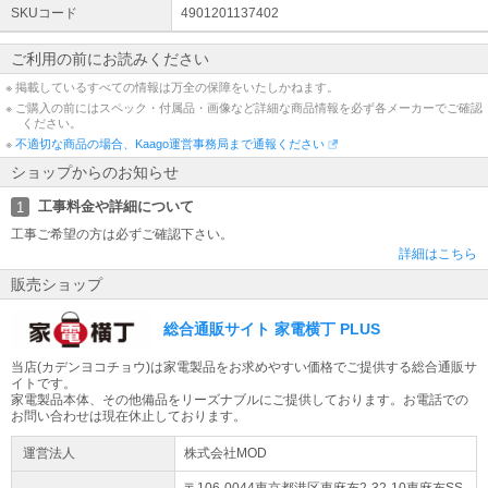
【ご注文前にご確認ください。】
SKUコード
4901201137402
・発送後のキャンセルはお受けできません。
・お客様都合による「返品 交換」は行っておりません。
ご利用の前にお読みください
・仕様変更などにより、内容が一部と異なる場合があります。予めご了承くだ
さい。
※ 掲載しているすべての情報は万全の保障をいたしかねます。
・モニター環境により、実際の商品の色合いと多少異なってみえる場合があり
※ ご購入の前にはスペック・付属品・画像など詳細な商品情報を必ず各メーカーでご確認
ます。ご注意ください。
ください。
※記載は商品仕様の一部です。
※
不適切な商品の場合、Kaago運営事務局まで通報ください
仕様説明不足等の理由での返品はできません。
ショップからのお知らせ
また、いかなる理由であっても開封後・使用後のキャンセルは固くお断りいた
します。
工事料金や詳細について
1
仕様説明については当店ではご回答できかねます。
工事ご希望の方は必ずご確認下さい。
ごく稀に記載ミスがある場合もございますため、ご注文前に必ずメーカーHPに
詳細はこちら
てご確認下さい。
※こちらの商品は、初期不良対応外となっております。 万が一初期不良が発生
販売ショップ
した場合はお手数ですがメーカーサポート窓口までお問い合わせをお願いいた
します。
総合通販サイト 家電横丁 PLUS
※【ラッピング】【店頭引き渡し】はご利用になれません。
予めご了承ください。
当店(カデンヨコチョウ)は家電製品をお求めやすい価格でご提供する総合通販サ
※他店舗でも販売中の為、予告なく在庫切れとなる場合がございます。
イトです。
※大量注文の場合ご注文をキャンセルさせていただく場合がございます。
家電製品本体、その他備品をリーズナブルにご提供しております。お電話での
予めご了承ください。
お問い合わせは現在休止しております。
運営法人
株式会社MOD
〒106-0044東京都
港区
東麻布2-32-10
東麻布SS