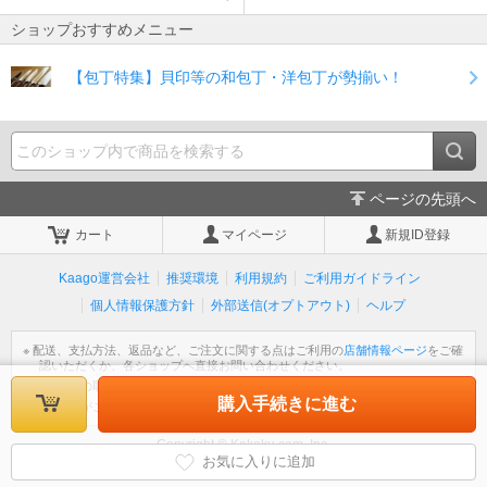
ショップおすすめメニュー
【包丁特集】貝印等の和包丁・洋包丁が勢揃い！
ページの先頭へ
カート
マイページ
新規ID登録
Kaago運営会社
推奨環境
利用規約
ご利用ガイドライン
個人情報保護方針
外部送信(オプトアウト)
ヘルプ
※ 配送、支払方法、返品など、ご注文に関する点はご利用の
店舗情報ページ
をご確
認いただくか、各ショップへ直接お問い合わせください。
※ 個人情報の取扱いについては
個人情報保護方針
をご覧ください。
購入手続きに進む
※ 不明な点がございましたら
ヘルプ
をご覧ください。
Copyright © Kakaku.com, Inc.
All Rights Reserved.
お気に入りに追加