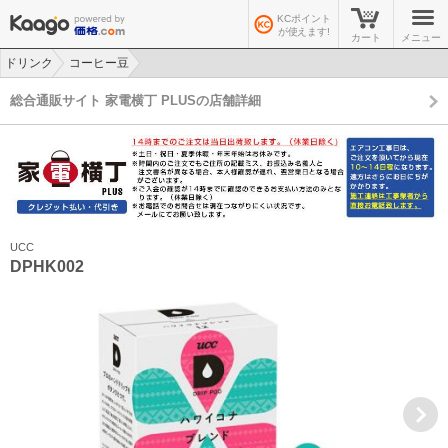
KCポイント
が使えます!
カート
メニュー
ドリンク
コーヒー豆
>
>
総合通販サイト 家電横丁 PLUSの店舗詳細
UCC
DPHK002