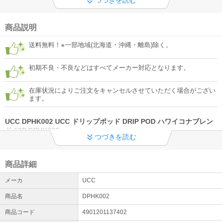
ご注文からと取付工事までの流れ ・標準工事と追加工事 ・追加工事
料金 ・キャンセルについて
詳細はこちら
商品説明
◆工事希望のお客様への重要なお知らせ◆
送料無料！※一部地域(北海道・沖縄・離島)除く。
施工希望者様のご登録お電話番号が繋がらない状況が多発してお
り、アポイントのお電話ができない事象が多発しております。 今一
初期不良・不良などはすべてメーカー対応となります。
度、繋がる番号（携帯電話番号）及び番号確認をお願いします。
在庫状況によりご注文をキャンセルさせていただく場合がござい
ます。
UCC DPHK002 UCC ドリップポッド DRIP POD ハワイコナブレン
ド 12P DPHK002
つづきを読む
【商品について】
プロのハンドドリップをボタンひとつで
■南国の雰囲気を感じさせる明るい酸味が特長。爽やかで透明感のある味わい。
商品詳細
■1Pサイズ
78×68×30（mm）
メーカ
UCC
■1P重量
商品名
DPHK002
11g
※商品の詳細はメーカーページにてご確認ください。
商品コード
4901201137402
************************************************