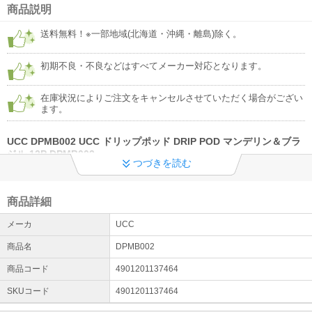
商品説明
◆工事希望のお客様への重要なお知らせ◆
送料無料！※一部地域(北海道・沖縄・離島)除く。
施工希望者様のご登録お電話番号が繋がらない状況が多発してお
り、アポイントのお電話ができない事象が多発しております。 今一
初期不良・不良などはすべてメーカー対応となります。
度、繋がる番号（携帯電話番号）及び番号確認をお願いします。
在庫状況によりご注文をキャンセルさせていただく場合がござい
ます。
UCC DPMB002 UCC ドリップポッド DRIP POD マンデリン＆ブラ
ジル 12P DPMB002
つづきを読む
【商品について】
プロのハンドドリップをボタンひとつで
■アジアと南米のコラボレーションブレンド。大地のような香りと力強い味わ
商品詳細
い。
■1Pサイズ
メーカ
UCC
78×68×30（mm）
商品名
DPMB002
■1P重量
11g
商品コード
4901201137464
※商品の詳細はメーカーページにてご確認ください。
************************************************
SKUコード
4901201137464
【ご注文前にご確認ください。】
・発送後のキャンセルはお受けできません。