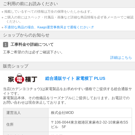
ご利用の前にお読みください
・お客様都合による「返品 交換」は行っておりません。
・仕様変更などにより、内容が一部と異なる場合があります。予めご了承くだ
※ 掲載しているすべての情報は万全の保障をいたしかねます。
さい。
※ ご購入の前にはスペック・付属品・画像など詳細な商品情報を必ず各メーカーでご確認
・モニター環境により、実際の商品の色合いと多少異なってみえる場合があり
ください。
ます。ご注意ください。
※
不適切な商品の場合、Kaago運営事務局まで通報ください
※記載は商品仕様の一部です。
ショップからのお知らせ
仕様説明不足等の理由での返品はできません。
また、いかなる理由であっても開封後・使用後のキャンセルは固くお断りいた
工事料金や詳細について
1
します。
工事ご希望の方は必ずご確認下さい。
仕様説明については当店ではご回答できかねます。
詳細はこちら
ごく稀に記載ミスがある場合もございますため、ご注文前に必ずメーカーHPに
てご確認下さい。
販売ショップ
※こちらの商品は、初期不良対応外となっております。 万が一初期不良が発生
した場合はお手数ですがメーカーサポート窓口までお問い合わせをお願いいた
総合通販サイト 家電横丁 PLUS
します。
※【ラッピング】【店頭引き渡し】はご利用になれません。
当店(カデンヨコチョウ)は家電製品をお求めやすい価格でご提供する総合通販サ
予めご了承ください。
イトです。
※他店舗でも販売中の為、予告なく在庫切れとなる場合がございます。
家電製品本体、その他備品をリーズナブルにご提供しております。お電話での
※大量注文の場合ご注文をキャンセルさせていただく場合がございます。
お問い合わせは現在休止しております。
予めご了承ください。
運営法人
株式会社MOD
〒106-0044東京都
港区
東麻布2-32-10
東麻布SS
住所
ビル 5F