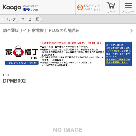
KCポイント
が使えます!
カート
メニュー
ドリンク
コーヒー豆
>
>
総合通販サイト 家電横丁 PLUSの店舗詳細
UCC
DPMB002