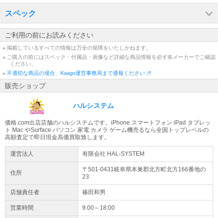
スペック
ご利用の前にお読みください
※ 掲載しているすべての情報は万全の保障をいたしかねます。
※ ご購入の前にはスペック・付属品・画像など詳細な商品情報を必ず各メーカーでご確認
ください。
※
不適切な商品の場合、Kaago運営事務局まで通報ください
販売ショップ
ハルシステム
価格.com出店店舗のハルシステムです。iPhone スマートフォン iPad タブレッ
ト Mac やSurface パソコン 家電 カメラ ゲーム機売るなら全国トップレベルの
高額査定で即日現金高価買取致します。
運営法人
有限会社 HAL-SYSTEM
〒501-0431岐阜県
本巣郡北方町
北方
166番地の
住所
23
店舗責任者
篠田和男
営業時間
9:00～18:00