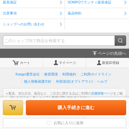
延長保証
SOMPOワランティ延長保証
注意事項
返品特約
ショップへのお問い合わせ
ページの先頭へ
カート
マイページ
新規ID登録
Kaago運営会社
推奨環境
利用規約
ご利用ガイドライン
個人情報保護方針
外部送信(オプトアウト)
ヘルプ
※ 配送、支払方法、返品など、ご注文に関する点はご利用の
店舗情報ページ
をご確
認いただくか、各ショップへ直接お問い合わせください。
※ 個人情報の取扱いについては
個人情報保護方針
をご覧ください。
購入手続きに進む
※ 不明な点がございましたら
ヘルプ
をご覧ください。
Copyright © Kakaku.com, Inc.
All Rights Reserved.
お気に入りに追加