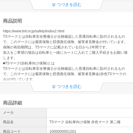
つづきを読む
商品説明
https://www.tmt.or.jp/safety/index2.html
TSマークとは自転車安全整備士が点検確認した普通自転車に貼付されるもの
で、このマークには傷害保険と賠償責任保険、被害者見舞金が付いています。
保険の有効期間は、TSマークに記載されている日から1年間です。
加入をご希望の場合は自転車と一緒にカートに入れてご購入手続きをお願い致
します。
■TSマーク(自転車向け保険)とは
TSマークとは自転車安全整備士が点検確認した普通自転車に貼付されるもの
で、このマークには傷害保険と賠償責任保険、被害者見舞金(赤色TSマークの
み)が付いています。
TSマークには、青色マーク(第一種)と赤色マーク(第二種)があり、賠償内容が違
つづきを読む
ってきます。
当店では赤色マーク(第二種)のみ取り扱っております。
■TSマーク付帯保険とは
商品詳細
TSマークに付帯された保険です。
保険の対象は、点検年月日と自転車安全整備士番号が記載された保険有効期間
メーカ
中のTSマーク貼付自転車に搭乗中の人が対象となります。
保険契約は、日本交通管理技術協会と三井住友海上火災保険(株)を幹事会社とす
商品名
TSマーク 自転車向け保険 赤色マーク 第二種
る損保会社との間で締結しています。
商品コード
1000000001201
保険の有効期間は、TSマークに記載されている日から1年間です。