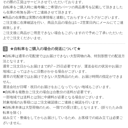
その際の工賃はサービスさせていただいております。
自転車をご購入時に備考欄にご希望のパーツの商品番号を記載して頂きました
ら在庫の有無を調べてご連絡させて頂きます。
■商品の在庫数は実際の在庫情報と連動しておらずタイムラグがございます。
ご注文後に在庫確認を行い、商品欠品の場合は1～2営業日内にメールにてご連
絡致します。
ご注文後に商品がご用意できない場合もございますので予めご了承いただいた
上でご注文くださいませ。
★自転車をご購入の場合の発送について★
3
■自転車は通常の宅配便ではお届けできない大型荷物の為、特別形態での配送方
法となります。
通常ご注文日からお届けまで約7～25日必要ですが、運送会社の状況やお届け
地域によってはさらに日数がかかる場合がございます。
通常の宅配便ではお届けできない大型商品のため、お届け時間の指定ができま
せん。
運送会社が日曜・祝日のお届けをおこなっていない地域もございます。
■自転車を複数台ご注文の場合は台数分の送料が必要です。
一部地域では送料とは別に中継料が必要となる場合がございます。
対象地域のお客様にはご注文確認後にご連絡と確認を行います。
■自転車本体は大型荷物のため、一階での受け渡しとなります。(折りたたみ自
転車を除く)
組み立て・整備をしてからお届けしているため、お客様での組み立ては必要ご
ざいません。