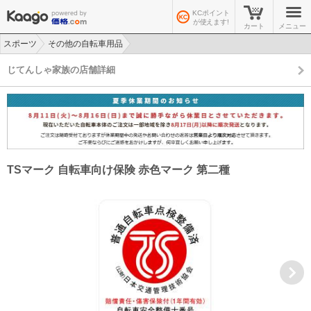
KCポイント
が使えます!
カート
メニュー
スポーツ
その他の自転車用品
>
>
じてんしゃ家族の店舗詳細
TSマーク 自転車向け保険 赤色マーク 第二種