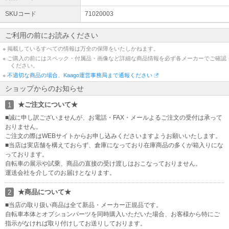
SKUコード
71020003
ご利用の前にお読みください
※ 掲載しているすべての情報は万全の保障をいたしかねます。
※ ご購入の前にはスペック・付属品・画像など詳細な商品情報を必ず各メーカーでご確認
ください。
※
不適切な商品の場合、Kaago運営事務局まで通報ください
ショップからのお知らせ
★ご注文について★
1
■誠に申し訳ございませんが、お電話・FAX・メールよるご注文の受付は承って
おりません。
ご注文の際はWEBサイトからお申し込みくださいますようお願いいたします。
■当店は実店舗を構えておらず、倉庫になっており在庫商品の多くが箱入りにな
っております。
自転車の展示や試乗、商品の直接の受け渡しはおこなっておりません。
運送会社を介してのお届けとなります。
★商品について★
2
■当店の取り扱い商品は全て新品・メーカー正規品です。
自転車本体とオプションパーツを同時購入いただいた場合、お客様から特にご
指示がなければ取り付けしてお送りしております。