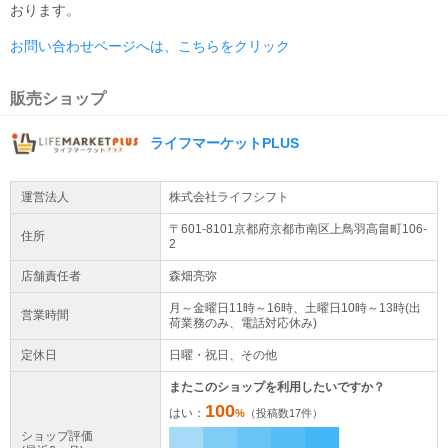
おります。
お問い合わせページへは、こちらをクリック
販売ショップ
ライフマーケットPLUS
運営法人
株式会社ライフシフト
〒601-8101京都府
京都市南区
上鳥羽高畠町106-
住所
2
店舗責任者
森畑亮弥
月～金曜日11時～16時、土曜日10時～13時(出
営業時間
荷業務のみ、電話対応休み)
定休日
日曜・祝日、その他
またこのショップを利用したいですか？
100
はい：
%
（投稿数
17
件）
ショップ評価