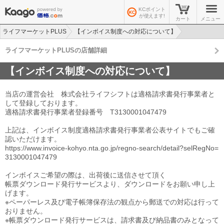
KCポイント
が使えます!
カート
メニュー
ライフマーケットPLUS
【インボイス制度への対応について】
ライフマーケットPLUSの店舗詳細
【インボイス制度への対応について】
当店の運営会社 株式会社ライフシフトは適格請求書発行事業者と
して登録しております。
適格請求書発行事業者登録番号 T3130001047479
上記は、インボイス制度適格請求書発行事業者公表サイトでもご確
認いただけます。
https://www.invoice-kohyo.nta.go.jp/regno-search/detail?selRegNo=
3130001047479
インボイスご希望の際は、出荷後に送信させて頂く
帳票ダウンロード発行サービスより、ダウンロードをお願い申し上
げます。
※ペーパーレス及び電子帳簿保存法の観点から郵送での対応は行って
おりません。
※帳票ダウンロード発行サービスは、請求書及び納品書のみとなって