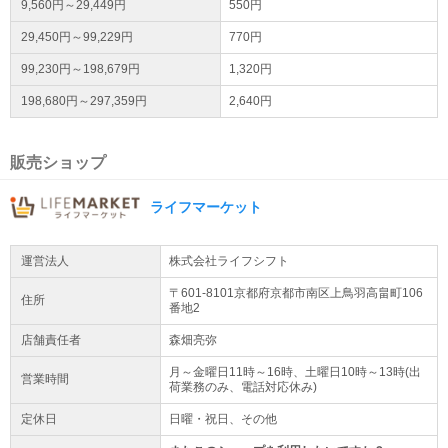
9,560円～29,449円
550円
29,450円～99,229円
770円
99,230円～198,679円
1,320円
198,680円～297,359円
2,640円
販売ショップ
ライフマーケット
運営法人
株式会社ライフシフト
〒601-8101京都府
京都市南区
上鳥羽高畠町106
住所
番地2
店舗責任者
森畑亮弥
月～金曜日11時～16時、土曜日10時～13時(出
営業時間
荷業務のみ、電話対応休み)
定休日
日曜・祝日、その他