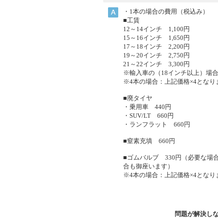
・1本の場合の費用（税込み）
■工賃
12～14インチ 1,100円
15～16インチ 1,650円
17～18インチ 2,200円
19～20インチ 2,750円
21～22インチ 3,300円
※輸入車の（18インチ以上）場合
※4本の場合：上記価格×4となり
■廃タイヤ
・乗用車 440円
・SUV/LT 660円
・ランフラット 660円
■窒素充填 660円
■ゴムバルブ 330円（必要な
合も御座います）
※4本の場合：上記価格×4となり
問題が解決し