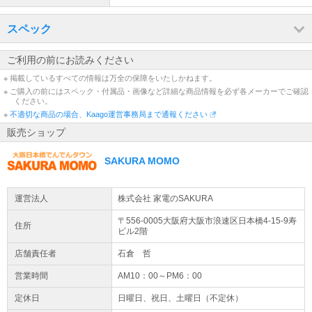
生する場合がございます。
弊社スタッフによる大阪府内・一部近隣地域のみ対応の設置配送サ
【仕様（スペック）】
ービスです。※別途料金※ ●対象地域及び詳細はこちらをご覧くだ
・電源：単200V 20A
スペック
さい。
■室内機
詳細はこちら
品番：F906ATAP-W
ご利用の前にお読みください
サイズ：高さ295×幅798×奥行370mm／質量16.5kg
店休日について
■室外機
※ 掲載しているすべての情報は万全の保障をいたしかねます。
品番：R906AAP
通常土日祝日は店休日となりますため、休日中のご注文のお受付・
※ ご購入の前にはスペック・付属品・画像など詳細な商品情報を必ず各メーカーでご確認
サイズ：高さ742×幅850（+89）×奥行320（+72）mm／質量52kg
ください。
お問い合わせのご返信は翌営業日より順次行います。営業日に関し
※( )内は突起物の寸法です。
※
ましては商品ページの営業日カレンダーにてご確認ください。
不適切な商品の場合、Kaago運営事務局まで通報ください
メーカー：DAIKIN（ダイキン）
販売ショップ
SAKURA MOMO
運営法人
株式会社 家電のSAKURA
〒556-0005大阪府
大阪市浪速区
日本橋4-15-9
寿
住所
ビル2階
店舗責任者
石倉 哲
営業時間
AM10：00～PM6：00
定休日
日曜日、祝日、土曜日（不定休）