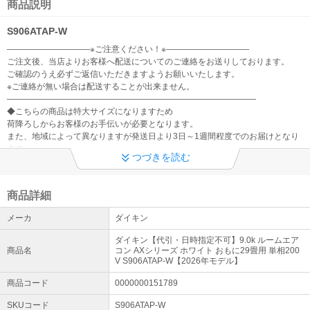
地震により被害を受けられました皆さまに謹んでお見舞いを申し上
商品説明
げます。現在、一部地域への配送に遅れが生じる可能性がございま
す。詳細につきましては配送業者HPをご確認くださいますようお願
S906ATAP-W
いいたします。
――――――――――※ご注意ください！※――――――――――
ご注文後、当店よりお客様へ配送についてのご連絡をお送りしております。
【重要】エアコン自社設置サービスについて
ご確認のうえ必ずご返信いただきますようお願いいたします。
現在、エアコンの自社設置工事のご注文につきましてはお受付を停
※ご連絡が無い場合は配送することが出来ません。
止させていただいております。お客様にはご迷惑をおかけしてしま
――――――――――――――――――――――――――――――
い誠に申し訳ございませんが、何卒ご了承くださいますようお願い
◆こちらの商品は特大サイズになりますため
いたします。
荷降ろしからお客様のお手伝いが必要となります。
また、地域によって異なりますが発送日より3日～1週間程度でのお届けとなり
ご来店お引き取りについて
ます。
つづきを読む
予めご理解、ご了承の上ご注文下さい。
現在、店頭お引き取りは休止させて頂いております。お客様にはご
※システム上、日付指定をご選択いただける場合でもご希望日に添えない場合が
不便をお掛けいたしますが、ご了承のほどお願い致します。
ございます。
商品詳細
午前午後含めた一切の時間指定・夜間の配送につきましてもご対応しており
【重要】在庫表記に関しまして
ません。
メーカ
ダイキン
システム上、ご注文手続きをいただける商品に関しましては お取り
・代引きでのお支払いはお受けすることができません。
寄せ商品でございましても【在庫〇】の表記となっております。 納
・受け取り場所は玄関先までとなります。（※屋内搬入はできません）
ダイキン【代引・日時指定不可】9.0k ルームエア
期目安につきましては【発送日】をご参照いただきますようお願い
・商品受領時は必ず外箱に破損がないかご確認ください。
商品名
コン AXシリーズ ホワイト おもに29畳用 単相200
申し上げます。
・エレベーター無しの2F以上の配送は、追加費用が発生又は配送できない場合
V S906ATAP-W【2026年モデル】
詳細はこちら
がございます。
商品コード
0000000151789
・北海道・沖縄・離島への配送はお受けできません。
・通常配送（送料無料）が出来ない場合は営業所止め配送、又は追加料金が発
大阪府内・一部近隣地域 大型家電等の【設置サービス】
SKUコード
S906ATAP-W