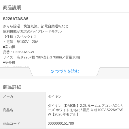
令和8年熊本地震に伴う配送遅延について
地震により被害を受けられました皆さまに謹んでお見舞いを申し上
商品説明
げます。現在、一部地域への配送に遅れが生じる可能性がございま
す。詳細につきましては配送業者HPをご確認くださいますようお願
S226ATAS-W
いいたします。
さらら除湿、快適気流、節電自動運転など
便利機能が充実のハイグレードモデル
【重要】エアコン自社設置サービスについて
【仕様（スペック）】
現在、エアコンの自社設置工事のご注文につきましてはお受付を停
・電源：単100V 20A
止させていただいております。お客様にはご迷惑をおかけしてしま
■室内機
い誠に申し訳ございませんが、何卒ご了承くださいますようお願い
品番：F226ATAS-W
いたします。
サイズ：高さ295×幅798×奥行370mm／質量16kg
■室外機
ご来店お引き取りについて
品番：R226AAS
つづきを読む
サイズ：高さ610×幅795（+78）×奥行300（+42）mm／質量35kg
現在、店頭お引き取りは休止させて頂いております。お客様にはご
※( )内は突起物の寸法です。
不便をお掛けいたしますが、ご了承のほどお願い致します。
■暖房
商品詳細
畳数のめやす：6～7畳（ 9～11m2 ）
【重要】在庫表記に関しまして
能力（kW）：2.5（ 0.3～6.2 ）
メーカ
ダイキン
システム上、ご注文手続きをいただける商品に関しましては お取り
消費電力(W)：440（ 75～1,820 ）
寄せ商品でございましても【在庫〇】の表記となっております。 納
低温暖房能力（外気温2℃時）：4.5kW（パワフル設定時）
ダイキン【DAIKIN】2.2k ルームエアコン AXシリ
期目安につきましては【発送日】をご参照いただきますようお願い
■冷房
商品名
ーズ ホワイト おもに6畳用 単相100V S226ATAS-
申し上げます。
畳数のめやす：6～9畳（ 10～15m2 ）
W【2026年モデル】
詳細はこちら
能力（kW）：2.2（ 0.3～3.3 ）
商品コード
0000000151780
消費電力(W)：390（ 75～850 ）