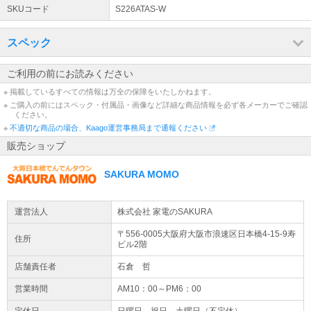
メーカー：DAIKIN（ダイキン）
大阪府内・一部近隣地域 大型家電等の【設置サービス】
SKUコード
S226ATAS-W
モデル：2026年モデル
弊社スタッフによる大阪府内・一部近隣地域のみ対応の設置配送サ
JANコード：4573535490586
ービスです。※別途料金※ ●対象地域及び詳細はこちらをご覧くだ
スペック
さい。
詳細はこちら
ご利用の前にお読みください
店休日について
※ 掲載しているすべての情報は万全の保障をいたしかねます。
通常土日祝日は店休日となりますため、休日中のご注文のお受付・
※ ご購入の前にはスペック・付属品・画像など詳細な商品情報を必ず各メーカーでご確認
ください。
お問い合わせのご返信は翌営業日より順次行います。営業日に関し
※
ましては商品ページの営業日カレンダーにてご確認ください。
不適切な商品の場合、Kaago運営事務局まで通報ください
販売ショップ
SAKURA MOMO
運営法人
株式会社 家電のSAKURA
〒556-0005大阪府
大阪市浪速区
日本橋4-15-9
寿
住所
ビル2階
店舗責任者
石倉 哲
営業時間
AM10：00～PM6：00