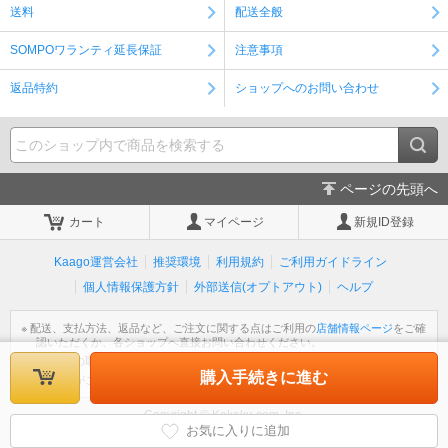
送料
配送全般
SOMPOワランティ延長保証
注意事項
返品特約
ショップへのお問い合わせ
ページの先頭へ
カート
マイページ
新規ID登録
Kaago運営会社
推奨環境
利用規約
ご利用ガイドライン
個人情報保護方針
外部送信(オプトアウト)
ヘルプ
※ 配送、支払方法、返品など、ご注文に関する点はご利用の
店舗情報ページ
をご確
認いただくか、各ショップへ直接お問い合わせください。
※ 個人情報の取扱いについては
個人情報保護方針
をご覧ください。
購入手続きに進む
※ 不明な点がございましたら
ヘルプ
をご覧ください。
Copyright © Kakaku.com, Inc.
All Rights Reserved.
お気に入りに追加