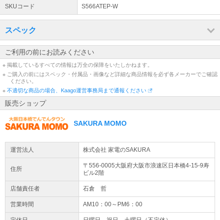
メーカー：DAIKIN（ダイキン）
大阪府内・一部近隣地域 大型家電等の【設置サービス】
SKUコード
S566ATEP-W
モデル：2026年モデル
弊社スタッフによる大阪府内・一部近隣地域のみ対応の設置配送サ
JANコード：4573535508236
ービスです。※別途料金※ ●対象地域及び詳細はこちらをご覧くだ
スペック
さい。
詳細はこちら
ご利用の前にお読みください
店休日について
※ 掲載しているすべての情報は万全の保障をいたしかねます。
通常土日祝日は店休日となりますため、休日中のご注文のお受付・
※ ご購入の前にはスペック・付属品・画像など詳細な商品情報を必ず各メーカーでご確認
ください。
お問い合わせのご返信は翌営業日より順次行います。営業日に関し
※
ましては商品ページの営業日カレンダーにてご確認ください。
不適切な商品の場合、Kaago運営事務局まで通報ください
販売ショップ
SAKURA MOMO
運営法人
株式会社 家電のSAKURA
〒556-0005大阪府
大阪市浪速区
日本橋4-15-9
寿
住所
ビル2階
店舗責任者
石倉 哲
営業時間
AM10：00～PM6：00