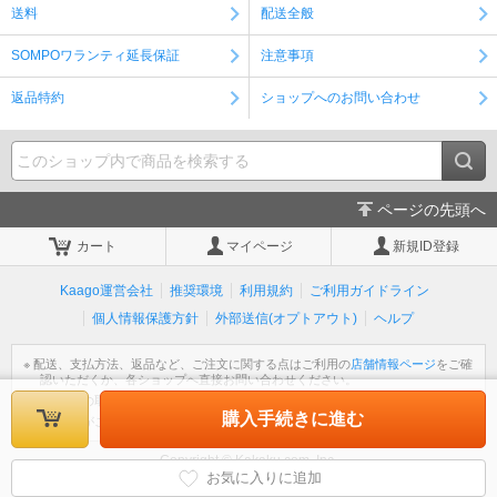
送料
配送全般
SOMPOワランティ延長保証
注意事項
返品特約
ショップへのお問い合わせ
ページの先頭へ
カート
マイページ
新規ID登録
Kaago運営会社
推奨環境
利用規約
ご利用ガイドライン
個人情報保護方針
外部送信(オプトアウト)
ヘルプ
※ 配送、支払方法、返品など、ご注文に関する点はご利用の
店舗情報ページ
をご確
認いただくか、各ショップへ直接お問い合わせください。
※ 個人情報の取扱いについては
個人情報保護方針
をご覧ください。
購入手続きに進む
※ 不明な点がございましたら
ヘルプ
をご覧ください。
Copyright © Kakaku.com, Inc.
All Rights Reserved.
お気に入りに追加