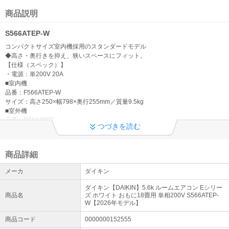
令和8年熊本地震に伴う配送遅延について
地震により被害を受けられました皆さまに謹んでお見舞いを申し上
商品説明
げます。現在、一部地域への配送に遅れが生じる可能性がございま
す。詳細につきましては配送業者HPをご確認くださいますようお願
S566ATEP-W
いいたします。
コンパクトサイズ室内機採用のスタンダードモデル
◆高さ・奥行きを抑え、狭いスペースにフィット。
【重要】エアコン自社設置サービスについて
【仕様（スペック）】
現在、エアコンの自社設置工事のご注文につきましてはお受付を停
・電源：単200V 20A
止させていただいております。お客様にはご迷惑をおかけしてしま
■室内機
い誠に申し訳ございませんが、何卒ご了承くださいますようお願い
品番：F566ATEP-W
いたします。
サイズ：高さ250×幅798×奥行255mm／質量9.5kg
■室外機
ご来店お引き取りについて
品番：R566ATEP
つづきを読む
サイズ：高さ610×幅795（+78）×奥行300（+42）mm／質量38kg
現在、店頭お引き取りは休止させて頂いております。お客様にはご
※( )内は突起物の寸法です。
不便をお掛けいたしますが、ご了承のほどお願い致します。
■暖房
商品詳細
畳数のめやす：15～18畳（ 24～30m2 ）
【重要】在庫表記に関しまして
能力（kW）：6.7（ 0.6～9.0 ）
メーカ
ダイキン
システム上、ご注文手続きをいただける商品に関しましては お取り
消費電力(W)：1,880（ 115～3,220 ）
寄せ商品でございましても【在庫〇】の表記となっております。 納
低温暖房能力（外気温2℃時）：6.5kW（パワフル設定時）
ダイキン【DAIKIN】5.6k ルームエアコン Eシリー
期目安につきましては【発送日】をご参照いただきますようお願い
■冷房
商品名
ズ ホワイト おもに18畳用 単相200V S566ATEP-
申し上げます。
畳数のめやす：15～23畳（ 25～39m2 ）
W【2026年モデル】
詳細はこちら
能力（kW）：5.6（ 0.7～5.7 ）
商品コード
0000000152555
消費電力(W)：2,070（ 120～2,100 ）