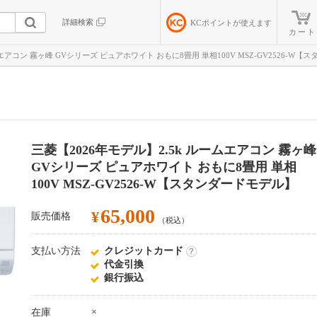
詳細検索
KC
ポイントが使えます
カート
エアコン 霧ヶ峰 GVシリーズ ピュアホワイト おもに8畳用 単相100V MSZ-GV2526-W【
三菱【2026年モデル】2.5k ルームエアコン 霧ヶ峰
GVシリーズ ピュアホワイト おもに8畳用 単相
100V MSZ-GV2526-W【スタンダードモデル】
65,000
¥
販売価格
（税込）
支払い方法
クレジットカード
詳
代金引換
細
銀行振込
×
在庫