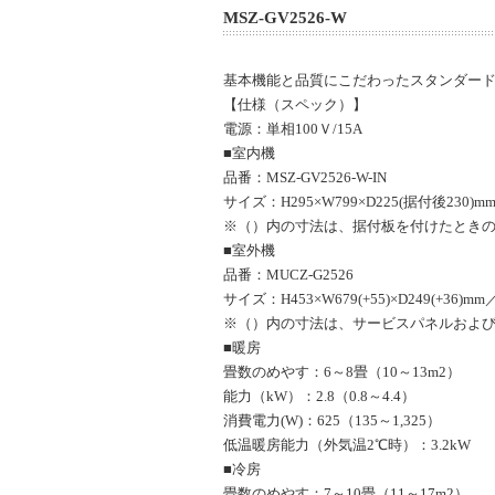
ご来店お引き取りについて
MSZ-GV2526-W
現在、店頭お引き取りは休止させて頂いてお
【重要】在庫表記に関しまして
基本機能と品質にこだわったスタンダー
システム上、ご注文手続きをいただける商品
【仕様（スペック）】
ます。 納期目安につきましては【発送日】
電源：単相100Ｖ/15A
■室内機
大阪府内・一部近隣地域 大型家電等の【設
品番：MSZ-GV2526-W-IN
弊社スタッフによる大阪府内・一部近隣地域
サイズ：H295×W799×D225(据付後230)m
ご覧ください。
詳細はこちら
※（）内の寸法は、据付板を付けたとき
■室外機
店休日について
品番：MUCZ-G2526
通常土日祝日は店休日となりますため、休日
サイズ：H453×W679(+55)×D249(+36)mm
に関しましては商品ページの営業日カレンダ
※（）内の寸法は、サービスパネルおよ
■暖房
畳数のめやす：6～8畳（10～13m2）
能力（kW）：2.8（0.8～4.4）
消費電力(W)：625（135～1,325）
低温暖房能力（外気温2℃時）：3.2kW
■冷房
畳数のめやす：7～10畳（11～17m2）