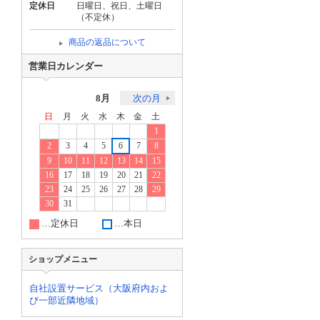
定休日
日曜日、祝日、土曜日
（不定休）
商品の返品について
営業日カレンダー
8月
次の月
日
月
火
水
木
金
土
1
2
3
4
5
6
7
8
9
10
11
12
13
14
15
16
17
18
19
20
21
22
23
24
25
26
27
28
29
30
31
…定休日
…本日
ショップメニュー
自社設置サービス（大阪府内およ
び一部近隣地域）