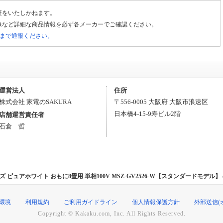
証をいたしかねます。
像など詳細な商品情報を必ず各メーカーでご確認ください。
局まで通報ください。
運営法人
住所
株式会社 家電のSAKURA
〒
556-0005
大阪府
大阪市浪速区
日本橋4-15-9
寿ビル2階
店舗運営責任者
石倉 哲
ズ ピュアホワイト おもに8畳用 単相100V MSZ-GV2526-W【スタンダードモデル】 
環境
利用規約
ご利用ガイドライン
個人情報保護方針
外部送信(
Copyright © Kakaku.com, Inc. All Rights Reserved.