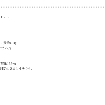
ります。お客様にはご不便をお掛けいたしますが、ご了承のほどお願い致します。
ドモデル
に関しましては お取り寄せ商品でございましても【在庫〇】の表記となっており
をご参照いただきますようお願い申し上げます。
詳細はこちら
置サービス】
のみ対応の設置配送サービスです。※別途料金※ ●対象地域及び詳細はこちらを
m／質量9.0kg
の寸法です。
中のご注文のお受付・お問い合わせのご返信は翌営業日より順次行います。営業日
／質量19.0kg
ーにてご確認ください。
び脚部の突出し寸法です。