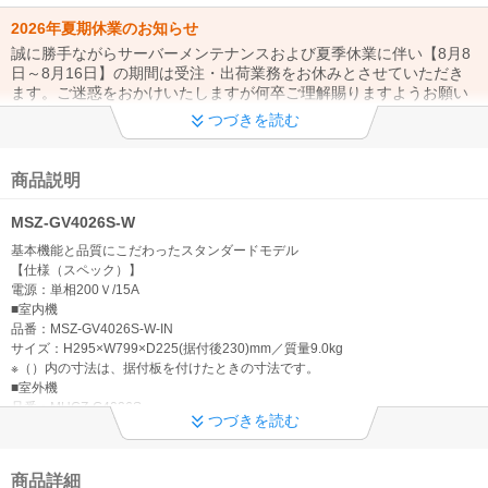
2026年夏期休業のお知らせ
誠に勝手ながらサーバーメンテナンスおよび夏季休業に伴い【8月8
日～8月16日】の期間は受注・出荷業務をお休みとさせていただき
ます。ご迷惑をおかけいたしますが何卒ご理解賜りますようお願い
申し上げます。
つづきを読む
令和8年熊本地震に伴う配送遅延について
地震により被害を受けられました皆さまに謹んでお見舞いを申し上
商品説明
げます。現在、一部地域への配送に遅れが生じる可能性がございま
す。詳細につきましては配送業者HPをご確認くださいますようお願
MSZ-GV4026S-W
いいたします。
基本機能と品質にこだわったスタンダードモデル
【仕様（スペック）】
【重要】エアコン自社設置サービスについて
電源：単相200Ｖ/15A
現在、エアコンの自社設置工事のご注文につきましてはお受付を停
■室内機
止させていただいております。お客様にはご迷惑をおかけしてしま
品番：MSZ-GV4026S-W-IN
い誠に申し訳ございませんが、何卒ご了承くださいますようお願い
サイズ：H295×W799×D225(据付後230)mm／質量9.0kg
いたします。
※（）内の寸法は、据付板を付けたときの寸法です。
■室外機
ご来店お引き取りについて
品番：MUCZ-G4026S
つづきを読む
サイズ：H550×W800(+62)×D285(+60)mm／質量28.0kg
現在、店頭お引き取りは休止させて頂いております。お客様にはご
※（）内の寸法は、サービスパネルおよび脚部の突出し寸法です。
不便をお掛けいたしますが、ご了承のほどお願い致します。
■暖房
商品詳細
畳数のめやす：11～14畳（18～23m2）