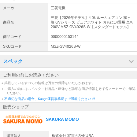
【重要】在庫表記に関しまして
能力（kW）：5.0（0.8～7.3）
メーカ
三菱電機
システム上、ご注文手続きをいただける商品に関しましては お取り
消費電力(W)：1,480（135～2,580）
寄せ商品でございましても【在庫〇】の表記となっております。 納
低温暖房能力（外気温2℃時）：5.3kW
三菱【2026年モデル】4.0k ルームエアコン 霧ヶ
期目安につきましては【発送日】をご参照いただきますようお願い
■冷房
商品名
峰 GVシリーズ ピュアホワイト おもに14畳用 単相
申し上げます。
畳数のめやす：11～17畳（18～28m2）
200V MSZ-GV4026S-W【スタンダードモデル】
詳細はこちら
能力（kW）：4.0（0.8～4.3）
商品コード
0000000153144
消費電力(W)：1,660（165～1,960）
メーカー：三菱電機
大阪府内・一部近隣地域 大型家電等の【設置サービス】
SKUコード
MSZ-GV4026S-W
モデル：2026年モデル
弊社スタッフによる大阪府内・一部近隣地域のみ対応の設置配送サ
JANコード：4573637018763
ービスです。※別途料金※ ●対象地域及び詳細はこちらをご覧くだ
スペック
さい。
詳細はこちら
ご利用の前にお読みください
店休日について
※ 掲載しているすべての情報は万全の保障をいたしかねます。
通常土日祝日は店休日となりますため、休日中のご注文のお受付・
※ ご購入の前にはスペック・付属品・画像など詳細な商品情報を必ず各メーカーでご確認
ください。
お問い合わせのご返信は翌営業日より順次行います。営業日に関し
※
ましては商品ページの営業日カレンダーにてご確認ください。
不適切な商品の場合、Kaago運営事務局まで通報ください
販売ショップ
SAKURA MOMO
運営法人
株式会社 家電のSAKURA